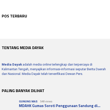
WARTA KEPOLISIAN
Agustus 6, 2026
WARTA KEPOLISIAN
Agustus 6, 2026
Bhabinkamtibmas Sambang Dan Sosialisasi …
WARTA KEPOLISIAN
Agustus 6, 2026
POS TERBARU
Polres Seruyan Edukasi Pelajar SMKN 1 Ku…
WARTA KEPOLISIAN
Agustus 6, 2026
Polres Seruyan Intensifkan Patroli Dialo…
WARTA KEPOLISIAN
Agustus 6, 2026
Wakapolres Hadiri Rapat Paripurna Ke -1…
Kapolres Seruyan Hadiri Pembukaan Pamera…
TENTANG MEDIA DAYAK
Media Dayak
adalah media online terlengkap dan terpercaya di
Kalimantan Tengah, menyajikan informasi-informasi seputar Berita Daerah
dan Nasional. Media Dayak telah terverifikasi Dewan Pers.
PALING BANYAK DILIHAT
GUNUNG MAS
548 views
MDAHK Gumas Soroti Penggunaan Sandung di…