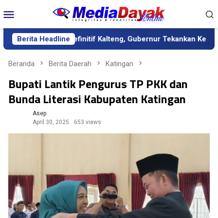
Loncat
Menu
ke
Mobile
konten
agai Sekda Definitif Kalteng, Gubernur Tekankan Kerja Keras da
Berita Headline
Beranda
Berita Daerah
Katingan
Bupati Lantik Pengurus TP PKK dan
Bunda Literasi Kabupaten Katingan
Asep
April 30, 2025
653 views