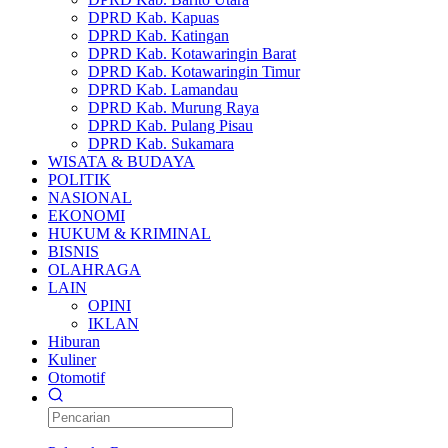
DPRD Kab. Kapuas
DPRD Kab. Katingan
DPRD Kab. Kotawaringin Barat
DPRD Kab. Kotawaringin Timur
DPRD Kab. Lamandau
DPRD Kab. Murung Raya
DPRD Kab. Pulang Pisau
DPRD Kab. Sukamara
WISATA & BUDAYA
POLITIK
NASIONAL
EKONOMI
HUKUM & KRIMINAL
BISNIS
OLAHRAGA
LAIN
OPINI
IKLAN
Hiburan
Kuliner
Otomotif