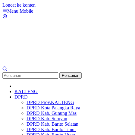
Loncat ke konten
Menu Mobile
Pencarian
KALTENG
DPRD
DPRD Prov.KALTENG
DPRD Kota Palangka Raya
DPRD Kab. Gunung Mas
DPRD Kab. Seruyan
DPRD Kab. Barito Selatan
DPRD Kab. Barito Timur
DPRD Kab. Barito Utara