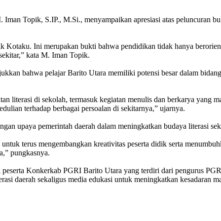
Iman Topik, S.IP., M.Si., menyampaikan apresiasi atas peluncuran buku
k Kotaku. Ini merupakan bukti bahwa pendidikan tidak hanya berorient
 sekitar,” kata M. Iman Topik.
jukkan bahwa pelajar Barito Utara memiliki potensi besar dalam bidan
 literasi di sekolah, termasuk kegiatan menulis dan berkarya yang ma
edulian terhadap berbagai persoalan di sekitarnya,” ujarnya.
dengan upaya pemerintah daerah dalam meningkatkan budaya literasi se
ain untuk terus mengembangkan kreativitas peserta didik serta menumb
ra,” pungkasnya.
peserta Konkerkab PGRI Barito Utara yang terdiri dari pengurus PGRI,
iterasi daerah sekaligus media edukasi untuk meningkatkan kesadaran 