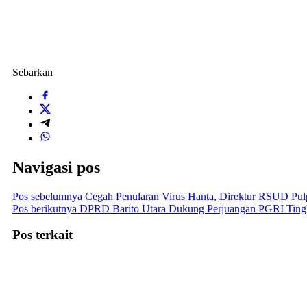
Sebarkan
Navigasi pos
Pos sebelumnya
Cegah Penularan Virus Hanta, Direktur RSUD Pulp
Pos berikutnya
DPRD Barito Utara Dukung Perjuangan PGRI Tingk
Pos terkait