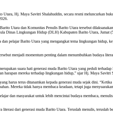
tara, Hj. Maya Savitri Shalahuddin, secara resmi meluncurkan buku a
2026.
arito Utara dan Komunitas Penulis Barito Utara tersebut dilaksanaka
ula Dinas Lingkungan Hidup (DLH) Kabupaten Barito Utara, Jumat (5
 dan pelajar Barito Utara yang mengangkat tema lingkungan hidup, kep
ersebut menjadi momentum penting dalam menumbuhkan budaya literas
erupakan suara hati generasi muda Barito Utara yang peduli terhadap
dan harapan mereka terhadap lingkungan hidup,” ujar Hj. Maya Savitri 
yang harus terus ditanamkan kepada generasi muda sejak dini. “Ketika
bahan. Mereka tidak hanya membaca keadaan, tetapi juga menyuarakan s
 pelajar dan masyarakat untuk lebih mencintai budaya membaca, menuli
a literasi dari generasi muda Barito Utara. Teruslah menulis, teruslah 