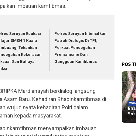
mpaikan imbauan kamtibmas.
lres Seruyan Edukasi
Polres Seruyan Intensifkan
lajar SMKN 1 Kuala
Patroli Dialogis Di TPI,
embuang, Tekankan
Perkuat Pencegahan
encegahan Kekerasan
Premanisme Dan
ksual Dan Bahaya
Gangguan Kamtibmas
POS 
iksi
 BRIPKA Mardiansyah berdialog langsung
a Asam Baru. Kehadiran Bhabinkamtibmas di
WAR
WAR
n wujud nyata kehadiran Polri dalam
Bha
WAR
Pol
WAR
Pol
Sos
WAR
Wak
aman kepada masyarakat.
1 K
Kap
Dia
Ke 
Pa
Bhabinkamtibmas menyampaikan imbauan