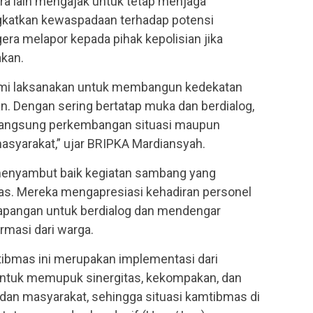
ra lain mengajak untuk tetap menjaga
gkatkan kewaspadaan terhadap potensi
ra melapor kepada pihak kepolisian jika
kan.
kami laksanakan untuk membangun kedekatan
. Dengan sering bertatap muka dan berdialog,
 langsung perkembangan situasi maupun
asyarakat,” ujar BRIPKA Mardiansyah.
enyambut baik kegiatan sambang yang
as. Mereka mengapresiasi kehadiran personel
e lapangan untuk berdialog dan mendengar
masi dari warga.
bmas ini merupakan implementasi dari
 untuk memupuk sinergitas, kekompakan, dan
 dan masyarakat, sehingga situasi kamtibmas di