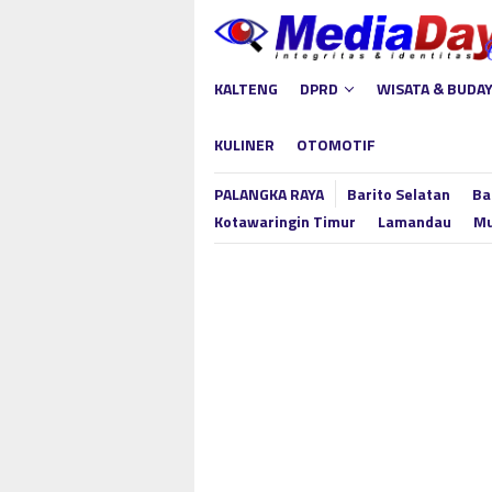
Loncat
ke
konten
KALTENG
DPRD
WISATA & BUDA
KULINER
OTOMOTIF
PALANGKA RAYA
Barito Selatan
Ba
Kotawaringin Timur
Lamandau
Mu