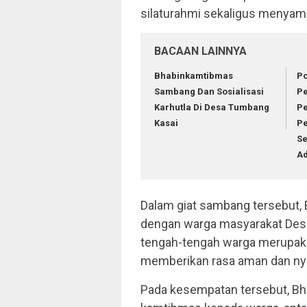
silaturahmi sekaligus menya
BACAAN LAINNYA
Bhabinkamtibmas
Po
Sambang Dan Sosialisasi
Pe
Karhutla Di Desa Tumbang
P
Kasai
P
Se
Ad
Dalam giat sambang tersebut,
dengan warga masyarakat Des
tengah-tengah warga merupaka
memberikan rasa aman dan ny
Pada kesempatan tersebut, 