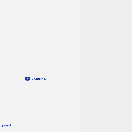
Youtube
reatif
|