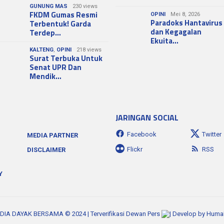
GUNUNG MAS
230 views
FKDM Gumas Resmi
OPINI
Mei 8, 2026
Paradoks Hantavirus
Terbentuk! Garda
dan Kegagalan
Terdep…
Ekuita…
KALTENG
,
OPINI
218 views
Surat Terbuka Untuk
Senat UPR Dan
Mendik…
JARINGAN SOCIAL
Facebook
Twitter
MEDIA PARTNER
Flickr
RSS
DISCLAIMER
Y
MEDIA DAYAK BERSAMA © 2024 | Terverifikasi Dewan Pers
| Develop by
HumaK