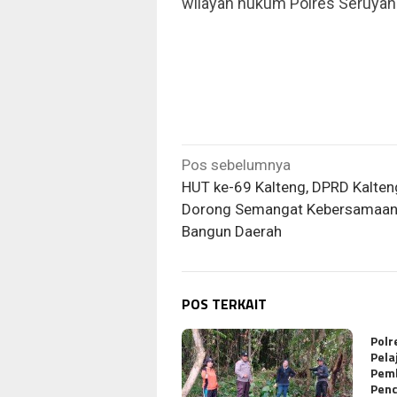
wilayah hukum Polres Seruyan
Navigasi
Pos sebelumnya
pos
HUT ke-69 Kalteng, DPRD Kalten
Dorong Semangat Kebersamaa
Bangun Daerah
POS TERKAIT
Polr
Pela
Pem
Pen