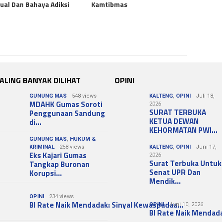
ual Dan Bahaya Adiksi
Kamtibmas
ALING BANYAK DILIHAT
OPINI
GUNUNG MAS
548 views
KALTENG
,
OPINI
Juli 18,
MDAHK Gumas Soroti
2026
SURAT TERBUKA
Penggunaan Sandung
KETUA DEWAN
di…
KEHORMATAN PWI…
GUNUNG MAS
,
HUKUM &
KRIMINAL
258 views
KALTENG
,
OPINI
Juni 17,
Eks Kajari Gumas
2026
Surat Terbuka Untuk
Tangkap Buronan
Senat UPR Dan
Korupsi…
Mendik…
OPINI
234 views
BI Rate Naik Mendadak: Sinyal Kewaspadaa…
OPINI
Juni 10, 2026
BI Rate Naik Mendad