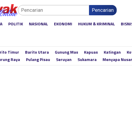
Pencarian
YA
POLITIK
NASIONAL
EKONOMI
HUKUM & KRIMINAL
BISNI
rito Timur
Barito Utara
Gunung Mas
Kapuas
Katingan
Ko
rung Raya
Pulang Pisau
Seruyan
Sukamara
Menyapa Nusa