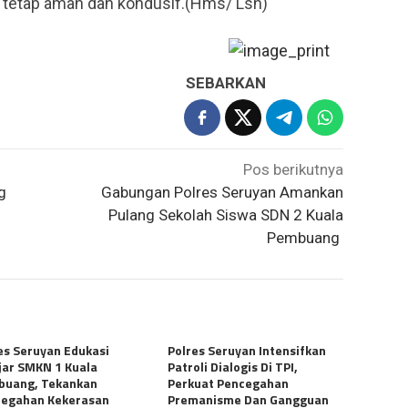
 tetap aman dan kondusif.(Hms/ Lsn)
SEBARKAN
Pos berikutnya
g
Gabungan Polres Seruyan Amankan
n
Pulang Sekolah Siswa SDN 2 Kuala
Pembuang
es Seruyan Edukasi
Polres Seruyan Intensifkan
jar SMKN 1 Kuala
Patroli Dialogis Di TPI,
buang, Tekankan
Perkuat Pencegahan
cegahan Kekerasan
Premanisme Dan Gangguan