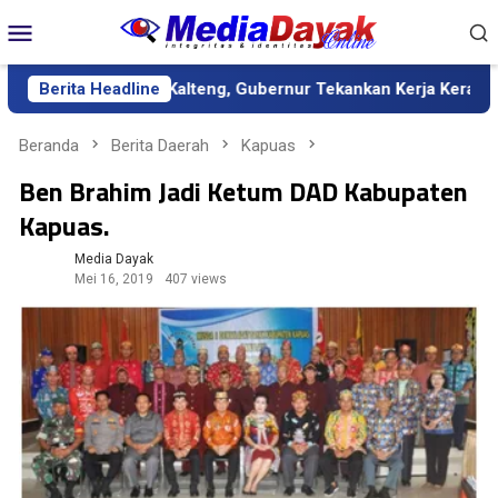
Loncat
Menu
ke
Mobile
konten
efinitif Kalteng, Gubernur Tekankan Kerja Keras dan Kolaborasi
Berita Headline
Beranda
Berita Daerah
Kapuas
Ben Brahim Jadi Ketum DAD Kabupaten
Kapuas.
Media Dayak
Mei 16, 2019
407 views