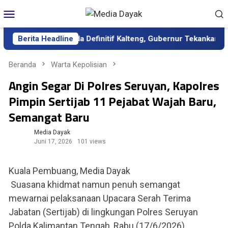
Loncat
Menu
ke
Mobile
konten
tik sebagai Sekda Definitif Kalteng, Gubernur Tekankan Kerja K
Berita Headline
Beranda
Warta Kepolisian
Angin Segar Di Polres Seruyan, Kapolres
Pimpin Sertijab 11 Pejabat Wajah Baru,
Semangat Baru
Media Dayak
Juni 17, 2026
101 views
Kuala Pembuang, Media Dayak
Suasana khidmat namun penuh semangat
mewarnai pelaksanaan Upacara Serah Terima
Jabatan (Sertijab) di lingkungan Polres Seruyan
Polda Kalimantan Tengah, Rabu (17/6/2026).