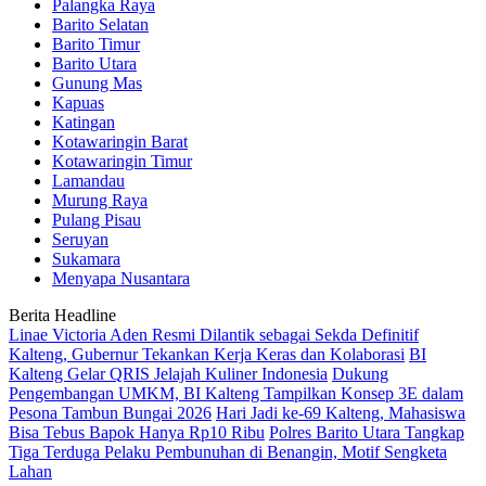
Palangka Raya
Barito Selatan
Barito Timur
Barito Utara
Gunung Mas
Kapuas
Katingan
Kotawaringin Barat
Kotawaringin Timur
Lamandau
Murung Raya
Pulang Pisau
Seruyan
Sukamara
Menyapa Nusantara
Berita Headline
Linae Victoria Aden Resmi Dilantik sebagai Sekda Definitif
Kalteng, Gubernur Tekankan Kerja Keras dan Kolaborasi
BI
Kalteng Gelar QRIS Jelajah Kuliner Indonesia
Dukung
Pengembangan UMKM, BI Kalteng Tampilkan Konsep 3E dalam
Pesona Tambun Bungai 2026
Hari Jadi ke-69 Kalteng, Mahasiswa
Bisa Tebus Bapok Hanya Rp10 Ribu
Polres Barito Utara Tangkap
Tiga Terduga Pelaku Pembunuhan di Benangin, Motif Sengketa
Lahan