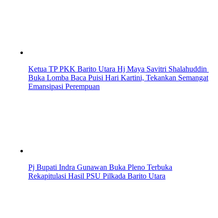
Ketua TP PKK Barito Utara Hj Maya Savitri Shalahuddin
Buka Lomba Baca Puisi Hari Kartini, Tekankan Semangat
Emansipasi Perempuan
Pj Bupati Indra Gunawan Buka Pleno Terbuka
Rekapitulasi Hasil PSU Pilkada Barito Utara