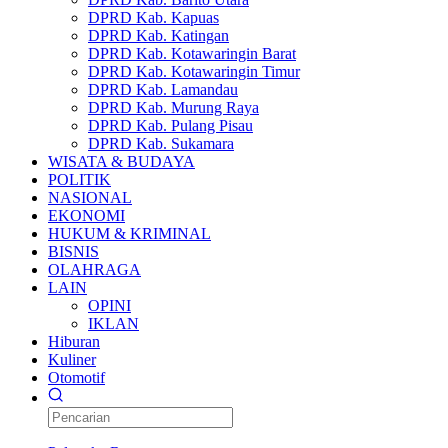
DPRD Kab. Kapuas
DPRD Kab. Katingan
DPRD Kab. Kotawaringin Barat
DPRD Kab. Kotawaringin Timur
DPRD Kab. Lamandau
DPRD Kab. Murung Raya
DPRD Kab. Pulang Pisau
DPRD Kab. Sukamara
WISATA & BUDAYA
POLITIK
NASIONAL
EKONOMI
HUKUM & KRIMINAL
BISNIS
OLAHRAGA
LAIN
OPINI
IKLAN
Hiburan
Kuliner
Otomotif