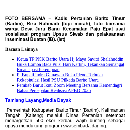
FOTO BERSAMA – Kadis Pertanian Barito Timur
(Bartim), Riza Rahmadi (topi merah), foto bersama
warga Desa Juru Banu Kecamatan Paju Epat usai
sosialisasi program Upsus Siwab dan pelaksanaan
inseminasi Buatan (IB). (ist)
Bacaan Lainnya
Ketua TP PKK Barito Utara Hj Maya Savitri Shalahuddin
Buka Lomba Baca Puisi Hari Kartini, Tekankan Semangat
Emansipasi Perempuan
Pj Bupati Indra Gunawan Buka Pleno Terbuka
Rekapitulasi Hasil PSU Pilkada Barito Utara
Pemkab Barut Ikuti Zoom Meeting Bersama Kemendagri
Bahas Percepatan Realisasi APBD 2025
Tamiang Layang,Media Dayak
Pemerintah Kabupaten Barito Timur (Bartim), Kalimantan
Tengah (Kalteng) melalui Dinas Pertanian setempat
menargetkan 500 ekor kerbau wajib bunting sebagai
upaya mendukung program swasembada daging.