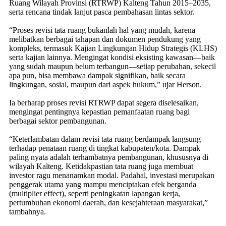
Ruang Wilayah Provinsi (RTRWP) Kalteng Tahun 2015–2035,
serta rencana tindak lanjut pasca pembahasan lintas sektor.
“Proses revisi tata ruang bukanlah hal yang mudah, karena
melibatkan berbagai tahapan dan dokumen pendukung yang
kompleks, termasuk Kajian Lingkungan Hidup Strategis (KLHS)
serta kajian lainnya. Mengingat kondisi eksisting kawasan—baik
yang sudah maupun belum terbangun—setiap perubahan, sekecil
apa pun, bisa membawa dampak signifikan, baik secara
lingkungan, sosial, maupun dari aspek hukum,” ujar Herson.
Ia berharap proses revisi RTRWP dapat segera diselesaikan,
mengingat pentingnya kepastian pemanfaatan ruang bagi
berbagai sektor pembangunan.
“Keterlambatan dalam revisi tata ruang berdampak langsung
terhadap penataan ruang di tingkat kabupaten/kota. Dampak
paling nyata adalah terhambatnya pembangunan, khususnya di
wilayah Kalteng. Ketidakpastian tata ruang juga membuat
investor ragu menanamkan modal. Padahal, investasi merupakan
penggerak utama yang mampu menciptakan efek berganda
(multiplier effect), seperti peningkatan lapangan kerja,
pertumbuhan ekonomi daerah, dan kesejahteraan masyarakat,”
tambahnya.