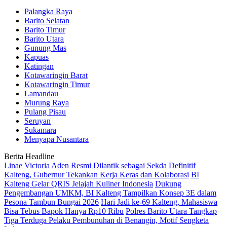
Palangka Raya
Barito Selatan
Barito Timur
Barito Utara
Gunung Mas
Kapuas
Katingan
Kotawaringin Barat
Kotawaringin Timur
Lamandau
Murung Raya
Pulang Pisau
Seruyan
Sukamara
Menyapa Nusantara
Berita Headline
Linae Victoria Aden Resmi Dilantik sebagai Sekda Definitif
Kalteng, Gubernur Tekankan Kerja Keras dan Kolaborasi
BI
Kalteng Gelar QRIS Jelajah Kuliner Indonesia
Dukung
Pengembangan UMKM, BI Kalteng Tampilkan Konsep 3E dalam
Pesona Tambun Bungai 2026
Hari Jadi ke-69 Kalteng, Mahasiswa
Bisa Tebus Bapok Hanya Rp10 Ribu
Polres Barito Utara Tangkap
Tiga Terduga Pelaku Pembunuhan di Benangin, Motif Sengketa