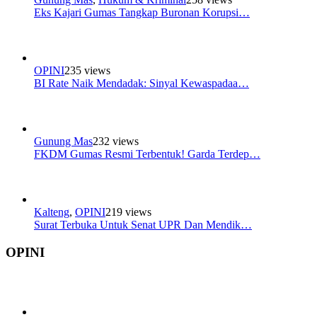
Eks Kajari Gumas Tangkap Buronan Korupsi…
OPINI
235 views
BI Rate Naik Mendadak: Sinyal Kewaspadaa…
Gunung Mas
232 views
FKDM Gumas Resmi Terbentuk! Garda Terdep…
Kalteng
,
OPINI
219 views
Surat Terbuka Untuk Senat UPR Dan Mendik…
OPINI