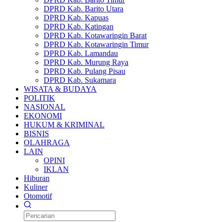
DPRD Kab. Barito Utara
DPRD Kab. Kapuas
DPRD Kab. Katingan
DPRD Kab. Kotawaringin Barat
DPRD Kab. Kotawaringin Timur
DPRD Kab. Lamandau
DPRD Kab. Murung Raya
DPRD Kab. Pulang Pisau
DPRD Kab. Sukamara
WISATA & BUDAYA
POLITIK
NASIONAL
EKONOMI
HUKUM & KRIMINAL
BISNIS
OLAHRAGA
LAIN
OPINI
IKLAN
Hiburan
Kuliner
Otomotif