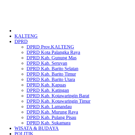
KALTENG
DPRD
DPRD Prov.KALTENG
DPRD Kota Palangka Raya
DPRD Kab. Gunung Mas
DPRD Kab. Seruyan
DPRD Kab. Barito Selatan
DPRD Kab. Barito Timur
DPRD Kab. Barito Utara
DPRD Kab. Kapuas
DPRD Kab. Katingan
DPRD Kab. Kotawaringin Barat
DPRD Kab. Kotawaringin Timur
DPRD Kab. Lamandau
DPRD Kab. Murung Raya
DPRD Kab. Pulang Pisau
DPRD Kab. Sukamara
WISATA & BUDAYA
POLITIK