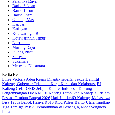
Palangka Raya
Barito Selatan
Barito Timur
Barito Utara
Gunung Mas
Kapuas
Katingan
Kotawaringin Barat
Kotawaringin Timur
Lamandau
Murung Raya
Pulang Pisau
Seruyan
Sukamara
Menyapa Nusantara
Berita Headline
Linae Victoria Aden Resmi Dilantik sebagai Sekda Definitif
Kalteng, Gubernur Tekankan Kerja Keras dan Kolaborasi
BI
Kalteng Gelar QRIS Jelajah Kuliner Indonesia
Dukung
Pengembangan UMKM, BI Kalteng Tampilkan Konsep 3E dalam
Pesona Tambun Bungai 2026
Hari Jadi ke-69 Kalteng, Mahasiswa
Bisa Tebus Bapok Hanya Rp10 Ribu
Polres Barito Utara Tangkap
Tiga Terduga Pelaku Pembunuhan di Benangin, Motif Sengketa
Lahan