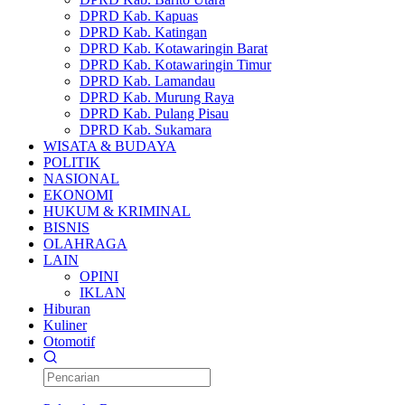
DPRD Kab. Kapuas
DPRD Kab. Katingan
DPRD Kab. Kotawaringin Barat
DPRD Kab. Kotawaringin Timur
DPRD Kab. Lamandau
DPRD Kab. Murung Raya
DPRD Kab. Pulang Pisau
DPRD Kab. Sukamara
WISATA & BUDAYA
POLITIK
NASIONAL
EKONOMI
HUKUM & KRIMINAL
BISNIS
OLAHRAGA
LAIN
OPINI
IKLAN
Hiburan
Kuliner
Otomotif