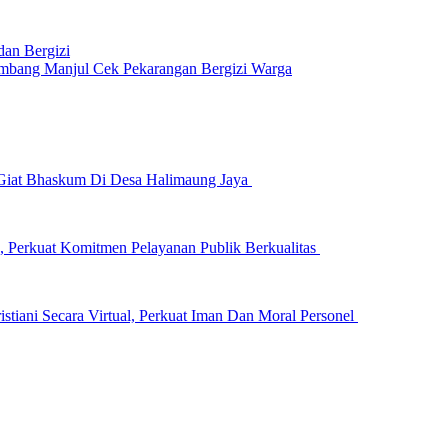
dan Bergizi
bang Manjul Cek Pekarangan Bergizi Warga
i Giat Bhaskum Di Desa Halimaung Jaya
, Perkuat Komitmen Pelayanan Publik Berkualitas
stiani Secara Virtual, Perkuat Iman Dan Moral Personel