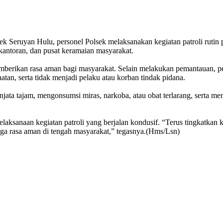
 Seruyan Hulu, personel Polsek melaksanakan kegiatan patroli rutin 
erkantoran, dan pusat keramaian masyarakat.
a memberikan rasa aman bagi masyarakat. Selain melakukan pemantauan
atan, serta tidak menjadi pelaku atau korban tindak pidana.
jata tajam, mengonsumsi miras, narkoba, atau obat terlarang, serta m
aksanaan kegiatan patroli yang berjalan kondusif. “Terus tingkatkan 
aga rasa aman di tengah masyarakat,” tegasnya.(Hms/Lsn)