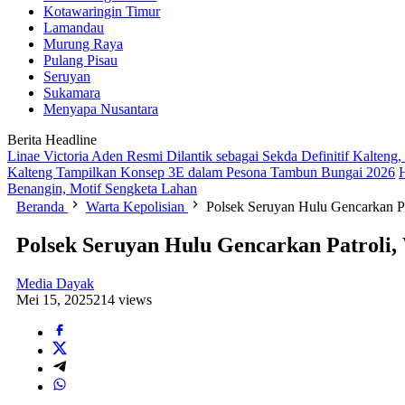
Kotawaringin Timur
Lamandau
Murung Raya
Pulang Pisau
Seruyan
Sukamara
Menyapa Nusantara
Berita Headline
Linae Victoria Aden Resmi Dilantik sebagai Sekda Definitif Kalten
Kalteng Tampilkan Konsep 3E dalam Pesona Tambun Bungai 2026
Benangin, Motif Sengketa Lahan
Beranda
Warta Kepolisian
Polsek Seruyan Hulu Gencarkan P
Polsek Seruyan Hulu Gencarkan Patroli
Media Dayak
Mei 15, 2025
214 views