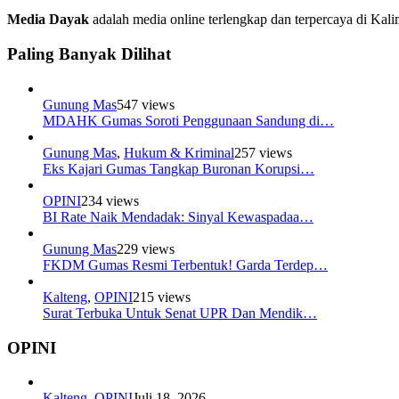
Media Dayak
adalah media online terlengkap dan terpercaya di Kali
Paling Banyak Dilihat
Gunung Mas
547 views
MDAHK Gumas Soroti Penggunaan Sandung di…
Gunung Mas
,
Hukum & Kriminal
257 views
Eks Kajari Gumas Tangkap Buronan Korupsi…
OPINI
234 views
BI Rate Naik Mendadak: Sinyal Kewaspadaa…
Gunung Mas
229 views
FKDM Gumas Resmi Terbentuk! Garda Terdep…
Kalteng
,
OPINI
215 views
Surat Terbuka Untuk Senat UPR Dan Mendik…
OPINI
Kalteng
,
OPINI
Juli 18, 2026