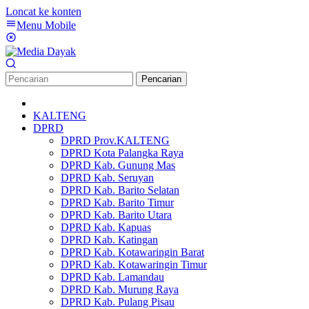
Loncat ke konten
Menu Mobile
Pencarian
KALTENG
DPRD
DPRD Prov.KALTENG
DPRD Kota Palangka Raya
DPRD Kab. Gunung Mas
DPRD Kab. Seruyan
DPRD Kab. Barito Selatan
DPRD Kab. Barito Timur
DPRD Kab. Barito Utara
DPRD Kab. Kapuas
DPRD Kab. Katingan
DPRD Kab. Kotawaringin Barat
DPRD Kab. Kotawaringin Timur
DPRD Kab. Lamandau
DPRD Kab. Murung Raya
DPRD Kab. Pulang Pisau