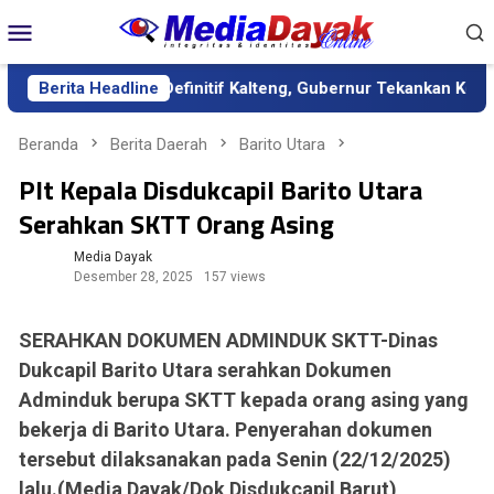
Loncat
Menu
ke
Mobile
konten
ai Sekda Definitif Kalteng, Gubernur Tekankan Kerja Keras dan 
Berita Headline
Beranda
Berita Daerah
Barito Utara
Plt Kepala Disdukcapil Barito Utara
Serahkan SKTT Orang Asing
Media Dayak
Desember 28, 2025
157 views
SERAHKAN DOKUMEN ADMINDUK SKTT-Dinas
Dukcapil Barito Utara serahkan Dokumen
Adminduk berupa SKTT kepada orang asing yang
bekerja di Barito Utara. Penyerahan dokumen
tersebut dilaksanakan pada Senin (22/12/2025)
lalu.(Media Dayak/Dok Disdukcapil Barut)