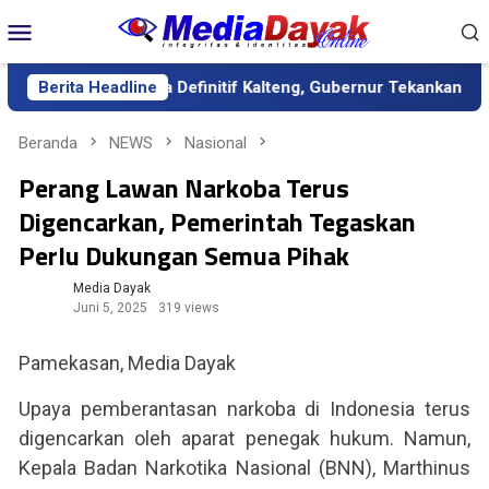
Loncat
Menu
ke
Mobile
konten
tik sebagai Sekda Definitif Kalteng, Gubernur Tekankan Kerja K
Berita Headline
Beranda
NEWS
Nasional
Perang Lawan Narkoba Terus
Digencarkan, Pemerintah Tegaskan
Perlu Dukungan Semua Pihak
Media Dayak
Juni 5, 2025
319 views
Pamekasan, Media Dayak
Upaya pemberantasan narkoba di Indonesia terus
digencarkan oleh aparat penegak hukum. Namun,
Kepala Badan Narkotika Nasional (BNN), Marthinus