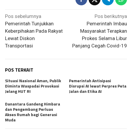
Navigasi
Pos sebelumnya
Pos berikutnya
pos
Pemerintah Tunjukkan
Pemerintah Imbau
Keberpihakan Pada Rakyat
Masyarakat Terapkan
Lewat Diskon
Prokes Selama Libur
Transportasi
Panjang Cegah Covid-19
POS TERKAIT
Situasi Nasional Aman, Publik
Pemerintah Antisipasi
Diminta Waspadai Provokasi
Disrupsi AI lewat Perpres Peta
Jelang HUT RI
Jalan dan Etika AI
Danantara Gandeng Himbara
dan Pengembang Perluas
Akses Rumah bagi Generasi
Muda