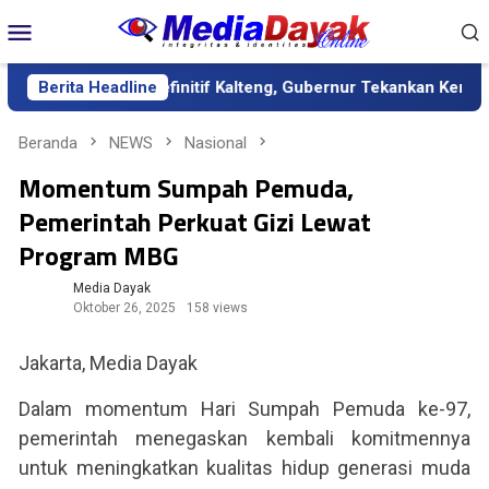
Loncat
Menu
ke
Mobile
konten
 sebagai Sekda Definitif Kalteng, Gubernur Tekankan Kerja Kera
Berita Headline
Beranda
NEWS
Nasional
Momentum Sumpah Pemuda,
Pemerintah Perkuat Gizi Lewat
Program MBG
Media Dayak
Oktober 26, 2025
158 views
Jakarta, Media Dayak
Dalam momentum Hari Sumpah Pemuda ke-97,
pemerintah menegaskan kembali komitmennya
untuk meningkatkan kualitas hidup generasi muda