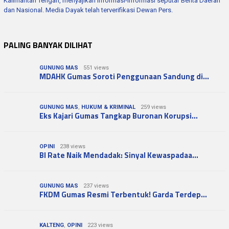
Kalimantan Tengah, menyajikan informasi-informasi seputar Berita Daerah
dan Nasional. Media Dayak telah terverifikasi Dewan Pers.
PALING BANYAK DILIHAT
GUNUNG MAS
551 views
MDAHK Gumas Soroti Penggunaan Sandung di…
GUNUNG MAS
,
HUKUM & KRIMINAL
259 views
Eks Kajari Gumas Tangkap Buronan Korupsi…
OPINI
238 views
BI Rate Naik Mendadak: Sinyal Kewaspadaa…
GUNUNG MAS
237 views
FKDM Gumas Resmi Terbentuk! Garda Terdep…
KALTENG
,
OPINI
223 views