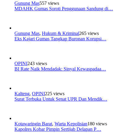
Gunung Mas
557 views
MDAHK Gumas Soroti Penggunaan Sandung di…
Gunung Mas
,
Hukum & Kriminal
265 views
Eks Kajari Gumas Tangkap Buronan Korupsi…
OPINI
243 views
BI Rate Naik Mendadak: Sinyal Kewaspadaa…
Kalteng
,
OPINI
225 views
Surat Terbuka Untuk Senat UPR Dan Mendik…
Kotawaringin Barat
,
Warta Kepolisian
180 views
Kapolres Kobar Pimpin Sertijab Delapan P…