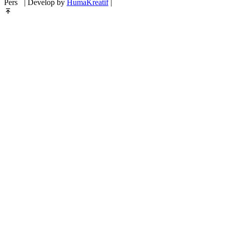
Pers
| Develop by
HumaKreatif
|