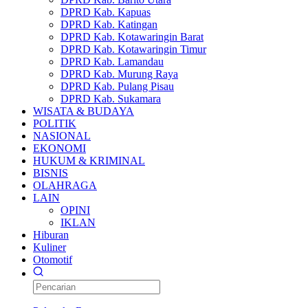
DPRD Kab. Kapuas
DPRD Kab. Katingan
DPRD Kab. Kotawaringin Barat
DPRD Kab. Kotawaringin Timur
DPRD Kab. Lamandau
DPRD Kab. Murung Raya
DPRD Kab. Pulang Pisau
DPRD Kab. Sukamara
WISATA & BUDAYA
POLITIK
NASIONAL
EKONOMI
HUKUM & KRIMINAL
BISNIS
OLAHRAGA
LAIN
OPINI
IKLAN
Hiburan
Kuliner
Otomotif