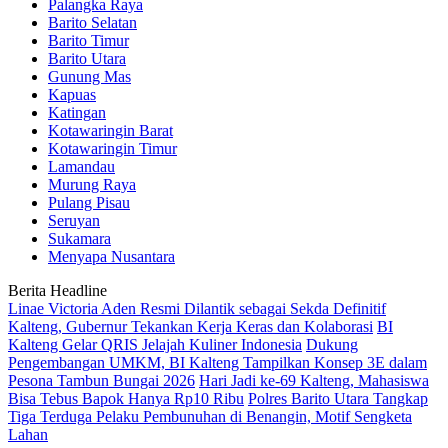
Palangka Raya
Barito Selatan
Barito Timur
Barito Utara
Gunung Mas
Kapuas
Katingan
Kotawaringin Barat
Kotawaringin Timur
Lamandau
Murung Raya
Pulang Pisau
Seruyan
Sukamara
Menyapa Nusantara
Berita Headline
Linae Victoria Aden Resmi Dilantik sebagai Sekda Definitif
Kalteng, Gubernur Tekankan Kerja Keras dan Kolaborasi
BI
Kalteng Gelar QRIS Jelajah Kuliner Indonesia
Dukung
Pengembangan UMKM, BI Kalteng Tampilkan Konsep 3E dalam
Pesona Tambun Bungai 2026
Hari Jadi ke-69 Kalteng, Mahasiswa
Bisa Tebus Bapok Hanya Rp10 Ribu
Polres Barito Utara Tangkap
Tiga Terduga Pelaku Pembunuhan di Benangin, Motif Sengketa
Lahan