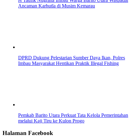
H Taufik Nugraha Imbau Warga Barito Utara Waspadai
Ancaman Karhutla di Musim Kemarau
DPRD Dukung Pelestarian Sumber Daya Ikan, Polres
Imbau Masyarakat Hentikan Praktik Illegal Fishing
Pemkab Barito Utara Perkuat Tata Kelola Pemerintahan
melalui Kaji Tiru ke Kulon Progo
Halaman Facebook