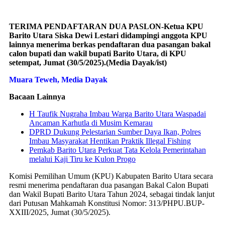
TERIMA PENDAFTARAN DUA PASLON-Ketua KPU
Barito Utara Siska Dewi Lestari didampingi anggota KPU
lainnya menerima berkas pendaftaran dua pasangan bakal
calon bupati dan wakil bupati Barito Utara, di KPU
setempat, Jumat (30/5/2025).(Media Dayak/ist)
Muara Teweh, Media Dayak
Bacaan Lainnya
H Taufik Nugraha Imbau Warga Barito Utara Waspadai
Ancaman Karhutla di Musim Kemarau
DPRD Dukung Pelestarian Sumber Daya Ikan, Polres
Imbau Masyarakat Hentikan Praktik Illegal Fishing
Pemkab Barito Utara Perkuat Tata Kelola Pemerintahan
melalui Kaji Tiru ke Kulon Progo
Komisi Pemilihan Umum (KPU) Kabupaten Barito Utara secara
resmi menerima pendaftaran dua pasangan Bakal Calon Bupati
dan Wakil Bupati Barito Utara Tahun 2024, sebagai tindak lanjut
dari Putusan Mahkamah Konstitusi Nomor: 313/PHPU.BUP-
XXIII/2025, Jumat (30/5/2025).