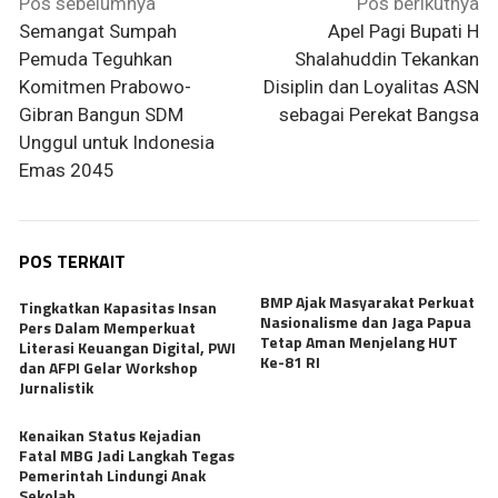
Navigasi
Pos sebelumnya
Pos berikutnya
pos
Semangat Sumpah
Apel Pagi Bupati H
Pemuda Teguhkan
Shalahuddin Tekankan
Komitmen Prabowo-
Disiplin dan Loyalitas ASN
Gibran Bangun SDM
sebagai Perekat Bangsa
Unggul untuk Indonesia
Emas 2045
POS TERKAIT
BMP Ajak Masyarakat Perkuat
Tingkatkan Kapasitas Insan
Nasionalisme dan Jaga Papua
Pers Dalam Memperkuat
Tetap Aman Menjelang HUT
Literasi Keuangan Digital, PWI
Ke-81 RI
dan AFPI Gelar Workshop
Jurnalistik
Kenaikan Status Kejadian
Fatal MBG Jadi Langkah Tegas
Pemerintah Lindungi Anak
Sekolah