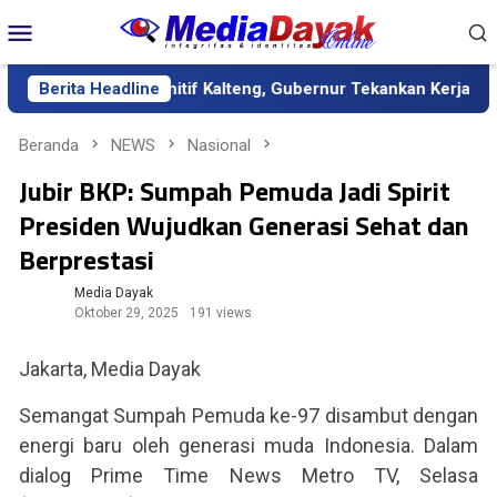
Loncat
Menu
ke
Mobile
konten
 Sekda Definitif Kalteng, Gubernur Tekankan Kerja Keras dan Ko
Berita Headline
Beranda
NEWS
Nasional
Jubir BKP: Sumpah Pemuda Jadi Spirit
Presiden Wujudkan Generasi Sehat dan
Berprestasi
Media Dayak
Oktober 29, 2025
191 views
Jakarta, Media Dayak
Semangat Sumpah Pemuda ke-97 disambut dengan
energi baru oleh generasi muda Indonesia. Dalam
dialog Prime Time News Metro TV, Selasa