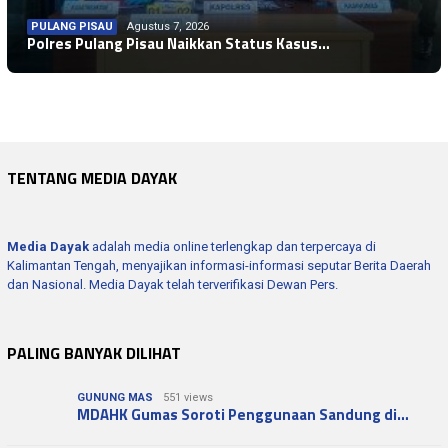
PULANG PISAU
Agustus 7, 2026
WARTA KEPOLISIAN
Agustus 7, 2026
Polres Pulang Pisau Naikkan Status Kasus…
WARTA KEPOLISIAN
Agustus 7, 2026
Bhabinkamtibmas Sambang Warga Tumbang Da…
WARTA KEPOLISIAN
Agustus 7, 2026
Bhabinkamtibmas Polres Seruyan Sambang W…
WARTA KEPOLISIAN
Agustus 7, 2026
Polsek Seruyan Hilir Pasang Spanduk Imba…
Polsubsektor Batu Ampar Bersama TNI Lati…
TENTANG MEDIA DAYAK
Media Dayak
adalah media online terlengkap dan terpercaya di
Kalimantan Tengah, menyajikan informasi-informasi seputar Berita Daerah
dan Nasional. Media Dayak telah terverifikasi Dewan Pers.
PALING BANYAK DILIHAT
GUNUNG MAS
551 views
MDAHK Gumas Soroti Penggunaan Sandung di…