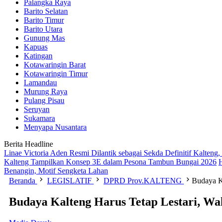
Palangka Raya
Barito Selatan
Barito Timur
Barito Utara
Gunung Mas
Kapuas
Katingan
Kotawaringin Barat
Kotawaringin Timur
Lamandau
Murung Raya
Pulang Pisau
Seruyan
Sukamara
Menyapa Nusantara
Berita Headline
Linae Victoria Aden Resmi Dilantik sebagai Sekda Definitif Kalten
Kalteng Tampilkan Konsep 3E dalam Pesona Tambun Bungai 2026
Benangin, Motif Sengketa Lahan
Beranda
LEGISLATIF
DPRD Prov.KALTENG
​Budaya K
​Budaya Kalteng Harus Tetap Lestari, Wa