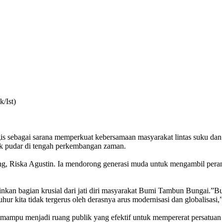
/Ist)
is sebagai sarana memperkuat kebersamaan masyarakat lintas suku dan
idak pudar di tengah perkembangan zaman.
g, Riska Agustin. Ia mendorong generasi muda untuk mengambil peran a
kan bagian krusial dari jati diri masyarakat Bumi Tambun Bungai.​”B
luhur kita tidak tergerus oleh derasnya arus modernisasi dan globalisas
BIM mampu menjadi ruang publik yang efektif untuk mempererat persatu