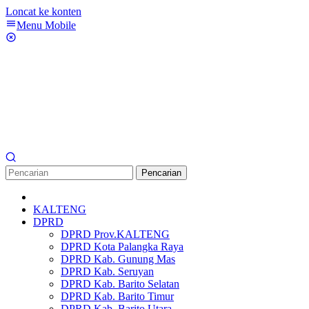
Loncat ke konten
Menu Mobile
Pencarian
KALTENG
DPRD
DPRD Prov.KALTENG
DPRD Kota Palangka Raya
DPRD Kab. Gunung Mas
DPRD Kab. Seruyan
DPRD Kab. Barito Selatan
DPRD Kab. Barito Timur
DPRD Kab. Barito Utara