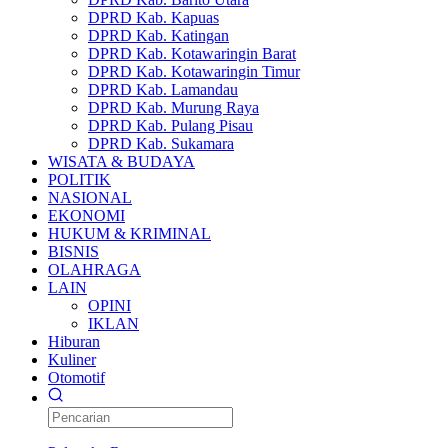
DPRD Kab. Kapuas
DPRD Kab. Katingan
DPRD Kab. Kotawaringin Barat
DPRD Kab. Kotawaringin Timur
DPRD Kab. Lamandau
DPRD Kab. Murung Raya
DPRD Kab. Pulang Pisau
DPRD Kab. Sukamara
WISATA & BUDAYA
POLITIK
NASIONAL
EKONOMI
HUKUM & KRIMINAL
BISNIS
OLAHRAGA
LAIN
OPINI
IKLAN
Hiburan
Kuliner
Otomotif