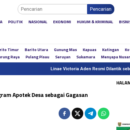
Pencarian
YA
POLITIK
NASIONAL
EKONOMI
HUKUM & KRIMINAL
BISNI
rito Timur
Barito Utara
Gunung Mas
Kapuas
Katingan
Ko
rung Raya
Pulang Pisau
Seruyan
Sukamara
Menyapa Nusa
Linae Victoria Aden Resmi Dilantik sebagai Sekda Defin
HALA
gram Apotek Desa sebagai Gagasan