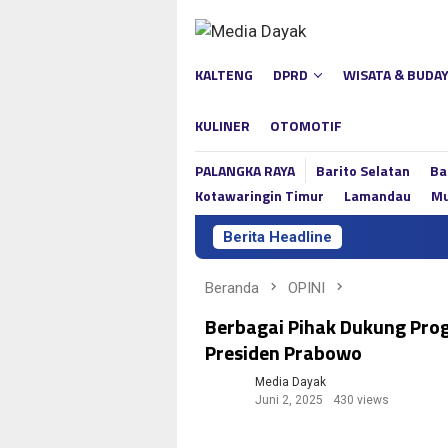
Loncat
ke
konten
KALTENG
DPRD
WISATA & BUDA
KULINER
OTOMOTIF
PALANGKA RAYA
Barito Selatan
Ba
Kotawaringin Timur
Lamandau
Mu
Berita Headline
Beranda
OPINI
Berbagai Pihak Dukung Pro
Presiden Prabowo
Media Dayak
Juni 2, 2025
430 views