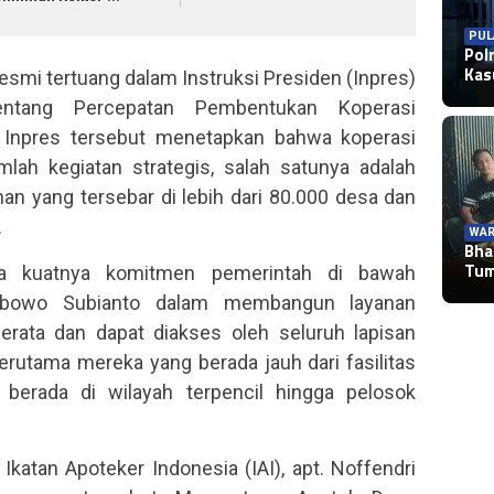
PUL
Pol
Ka
smi tertuang dalam Instruksi Presiden (Inpres)
tang Percepatan Pembentukan Koperasi
 Inpres tersebut menetapkan bahwa koperasi
lah kegiatan strategis, salah satunya adalah
an yang tersebar di lebih dari 80.000 desa dan
.
WAR
WAR
Bha
WAR
Bha
WAR
Pol
Tu
pa kuatnya komitmen pemerintah di bawah
Pol
Sa
Im
TNI
abowo Subianto dalam membangun layanan
erata dan dapat diakses oleh seluruh lapisan
terutama mereka yang berada jauh dari fasilitas
berada di wilayah terpencil hingga pelosok
atan Apoteker Indonesia (IAI), apt. Noffendri