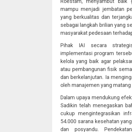
Roestam, menyambut baik g
mampu menjadi jembatan pen
yang berkualitas dan terjangk
sebagai langkah brilian yang
masyarakat pedesaan terhadap 
Pihak IAI secara strateg
implementasi program tersebu
kelola yang baik agar pelaks
atau pembangunan fisik semat
dan berkelanjutan. Ia menginga
oleh manajemen yang matang be
Dalam upaya mendukung efekti
Sadikin telah menegaskan bah
cukup mengintegrasikan infr
54.000 sarana kesehatan ya
dan posyandu. Pendekatan