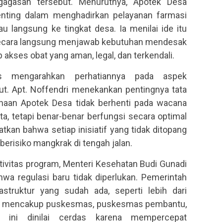
agasan tersebut. Menurutnya, Apotek Desa
ting dalam menghadirkan pelayanan farmasi
au langsung ke tingkat desa. Ia menilai ide itu
 secara langsung menjawab kebutuhan mendesak
akses obat yang aman, legal, dan terkendali.
is mengarahkan perhatiannya pada aspek
t. Apt. Noffendri menekankan pentingnya tata
anaan Apotek Desa tidak berhenti pada wacana
a, tetapi benar-benar berfungsi secara optimal
tkan bahwa setiap inisiatif yang tidak ditopang
risiko mangkrak di tengah jalan.
vitas program, Menteri Kesehatan Budi Gunadi
wa regulasi baru tidak diperlukan. Pemerintah
astruktur yang sudah ada, seperti lebih dari
ng mencakup puskesmas, puskesmas pembantu,
 ini dinilai cerdas karena mempercepat