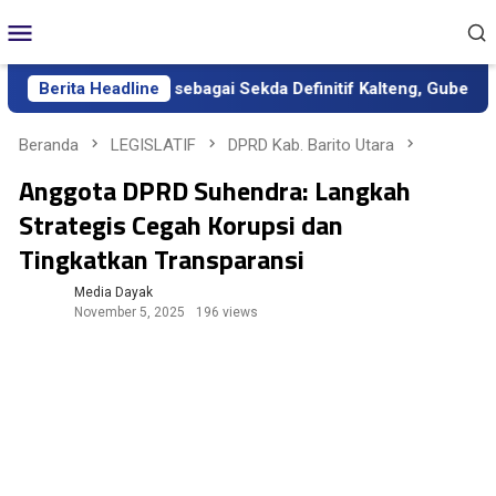
Loncat
Menu
ke
Mobile
konten
Resmi Dilantik sebagai Sekda Definitif Kalteng, Gubernur Tekan
Berita Headline
Beranda
LEGISLATIF
DPRD Kab. Barito Utara
Anggota DPRD Suhendra: Langkah
Strategis Cegah Korupsi dan
Tingkatkan Transparansi
Media Dayak
November 5, 2025
196 views