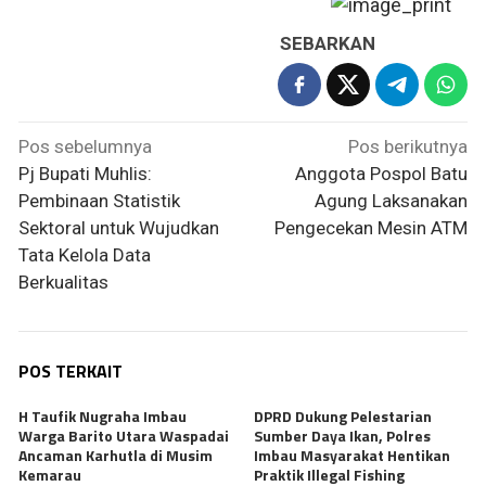
SEBARKAN
Navigasi
Pos sebelumnya
Pos berikutnya
pos
Pj Bupati Muhlis:
Anggota Pospol Batu
Pembinaan Statistik
Agung Laksanakan
Sektoral untuk Wujudkan
Pengecekan Mesin ATM
Tata Kelola Data
Berkualitas
POS TERKAIT
H Taufik Nugraha Imbau
DPRD Dukung Pelestarian
Warga Barito Utara Waspadai
Sumber Daya Ikan, Polres
Ancaman Karhutla di Musim
Imbau Masyarakat Hentikan
Kemarau
Praktik Illegal Fishing