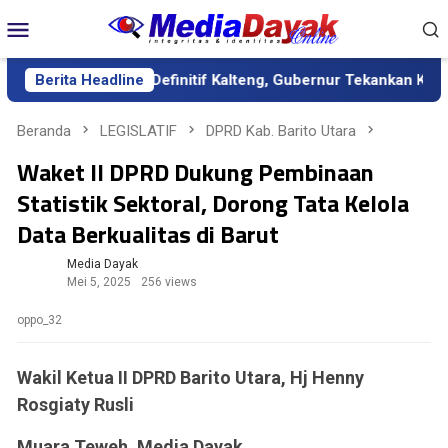
Loncat
Menu
ke
Mobile
konten
k sebagai Sekda Definitif Kalteng, Gubernur Tekankan Kerja Ker
Berita Headline
Beranda
LEGISLATIF
DPRD Kab. Barito Utara
Waket II DPRD Dukung Pembinaan
Statistik Sektoral, Dorong Tata Kelola
Data Berkualitas di Barut
Media Dayak
Mei 5, 2025
256 views
oppo_32
Wakil Ketua II DPRD Barito Utara, Hj Henny
Rosgiaty Rusli
Muara Teweh, Media Dayak