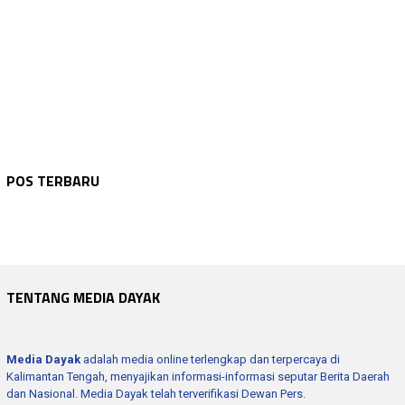
WARTA KEPOLISIAN
Agustus 9, 2026
WARTA KEPOLISIAN
Agustus 9, 2026
Polres Seruyan Laksanakan Patroli Dan Mo…
WARTA KEPOLISIAN
Agustus 9, 2026
POS TERBARU
Patroli Presisi Dialogis Polres Seruyan,…
WARTA KEPOLISIAN
Agustus 9, 2026
Bhabinkamtibmas Sambang Dan Sosialisasik…
WARTA KEPOLISIAN
Agustus 9, 2026
Polres Seruyan Kawal Ketat Lomba Lari 5 …
Kapolsek Hanau Sambang Dan Silaturahmi D…
TENTANG MEDIA DAYAK
Media Dayak
adalah media online terlengkap dan terpercaya di
Kalimantan Tengah, menyajikan informasi-informasi seputar Berita Daerah
dan Nasional. Media Dayak telah terverifikasi Dewan Pers.