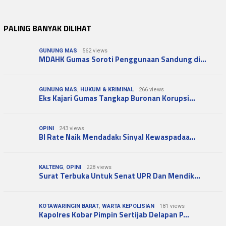
PALING BANYAK DILIHAT
GUNUNG MAS
562 views
MDAHK Gumas Soroti Penggunaan Sandung di…
GUNUNG MAS
,
HUKUM & KRIMINAL
266 views
Eks Kajari Gumas Tangkap Buronan Korupsi…
OPINI
243 views
BI Rate Naik Mendadak: Sinyal Kewaspadaa…
KALTENG
,
OPINI
228 views
Surat Terbuka Untuk Senat UPR Dan Mendik…
KOTAWARINGIN BARAT
,
WARTA KEPOLISIAN
181 views
Kapolres Kobar Pimpin Sertijab Delapan P…