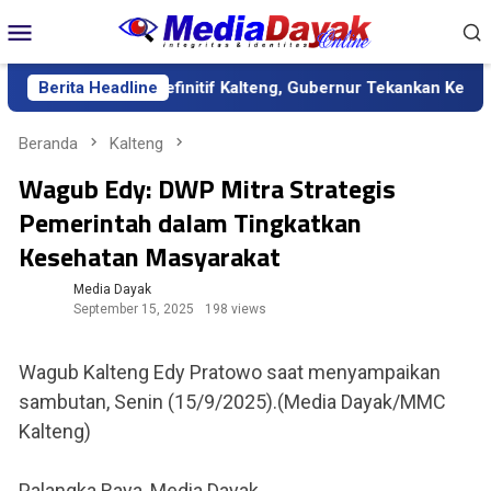
Loncat
Menu
ke
Mobile
konten
 sebagai Sekda Definitif Kalteng, Gubernur Tekankan Kerja Kera
Berita Headline
Beranda
Kalteng
Wagub Edy: DWP Mitra Strategis
Pemerintah dalam Tingkatkan
Kesehatan Masyarakat
Media Dayak
September 15, 2025
198 views
Wagub Kalteng Edy Pratowo saat menyampaikan
sambutan, Senin (15/9/2025).(Media Dayak/MMC
Kalteng)
Palangka Raya, Media Dayak