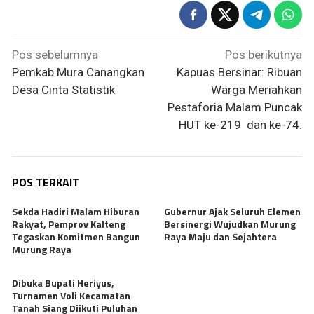
Navigasi
Pos sebelumnya
Pos berikutnya
pos
Pemkab Mura Canangkan
Kapuas Bersinar: Ribuan
Desa Cinta Statistik
Warga Meriahkan
Pestaforia Malam Puncak
HUT ke-219 dan ke-74.
POS TERKAIT
Sekda Hadiri Malam Hiburan
Gubernur Ajak Seluruh Elemen
Rakyat, Pemprov Kalteng
Bersinergi Wujudkan Murung
Tegaskan Komitmen Bangun
Raya Maju dan Sejahtera
Murung Raya
Dibuka Bupati Heriyus,
Turnamen Voli Kecamatan
Tanah Siang Diikuti Puluhan