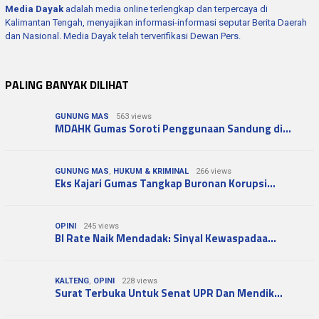
Media Dayak
adalah media online terlengkap dan terpercaya di
Kalimantan Tengah, menyajikan informasi-informasi seputar Berita Daerah
dan Nasional. Media Dayak telah terverifikasi Dewan Pers.
PALING BANYAK DILIHAT
GUNUNG MAS
563 views
MDAHK Gumas Soroti Penggunaan Sandung di…
GUNUNG MAS
,
HUKUM & KRIMINAL
266 views
Eks Kajari Gumas Tangkap Buronan Korupsi…
OPINI
245 views
BI Rate Naik Mendadak: Sinyal Kewaspadaa…
KALTENG
,
OPINI
228 views
Surat Terbuka Untuk Senat UPR Dan Mendik…