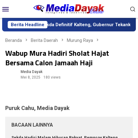
Loncat
Menu
ke
Mobile
konten
tik sebagai Sekda Definitif Kalteng, Gubernur Tekankan Kerja K
Berita Headline
Beranda
Berita Daerah
Murung Raya
Wabup Mura Hadiri Sholat Hajat
Bersama Calon Jamaah Haji
Media Dayak
Mei 8, 2025
180 views
Puruk Cahu, Media Dayak
BACAAN LAINNYA
Sekda Hadiri Malam Hiburan Rakyat, Pemprov Kalteng