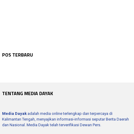
NASIONAL
Agustus 7, 2026
NASIONAL
Agustus 7, 2026
BMP Ajak Masyarakat Perkuat Nasionalisme…
NASIONAL
Agustus 7, 2026
POS TERBARU
Kenaikan Status Kejadian Fatal MBG Jadi …
NASIONAL
Agustus 7, 2026
Jelang HUT RI, CNG 3 Kg Masuki Uji Akhir…
BARITO UTARA
Agustus 7, 2026
Korupsi Kepala Daerah Diwaspadai, Prabow…
Bupati Barito Utara Hadiri Rakor Desa se…
TENTANG MEDIA DAYAK
Media Dayak
adalah media online terlengkap dan terpercaya di
Kalimantan Tengah, menyajikan informasi-informasi seputar Berita Daerah
dan Nasional. Media Dayak telah terverifikasi Dewan Pers.