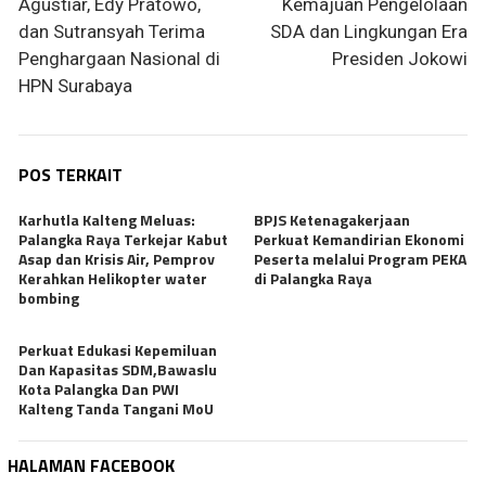
pos
Agustiar, Edy Pratowo,
Kemajuan Pengelolaan
dan Sutransyah Terima
SDA dan Lingkungan Era
Penghargaan Nasional di
Presiden Jokowi
HPN Surabaya
POS TERKAIT
Karhutla Kalteng Meluas:
BPJS Ketenagakerjaan
Palangka Raya Terkejar Kabut
Perkuat Kemandirian Ekonomi
Asap dan Krisis Air, Pemprov
Peserta melalui Program PEKA
Kerahkan Helikopter water
di Palangka Raya
bombing
Perkuat Edukasi Kepemiluan
Dan Kapasitas SDM,Bawaslu
Kota Palangka Dan PWI
Kalteng Tanda Tangani MoU
HALAMAN FACEBOOK