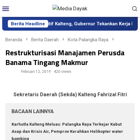
Loncat
Menu
ke
Mobile
konten
bagai Sekda Definitif Kalteng, Gubernur Tekankan Kerja Keras d
Berita Headline
Beranda
Berita Daerah
Kota Palangka Raya
Restrukturisasi Manajamen Perusda
Banama Tingang Makmur
Februari 12, 2019
420 views
Sekretaris Daerah (Sekda) Kalteng Fahrizal Fitri
BACAAN LAINNYA
Karhutla Kalteng Meluas: Palangka Raya Terkejar Kabut
Asap dan Krisis Air, Pemprov Kerahkan Helikopter water
bombing