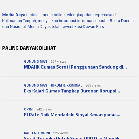
Media Dayak
adalah media online terlengkap dan terpercaya di
Kalimantan Tengah, menyajikan informasi-informasi seputar Berita Daerah
dan Nasional. Media Dayak telah terverifikasi Dewan Pers.
PALING BANYAK DILIHAT
GUNUNG MAS
557 views
MDAHK Gumas Soroti Penggunaan Sandung di…
GUNUNG MAS
,
HUKUM & KRIMINAL
265 views
Eks Kajari Gumas Tangkap Buronan Korupsi…
OPINI
242 views
BI Rate Naik Mendadak: Sinyal Kewaspadaa…
KALTENG
,
OPINI
225 views
Surat Terbuka Untuk Senat UPR Dan Mendik…