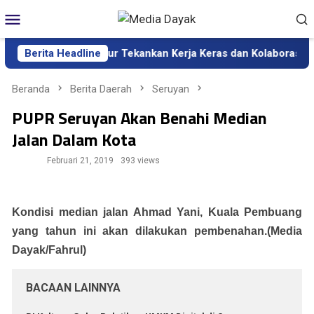
Loncat
Menu
ke
Mobile
konten
if Kalteng, Gubernur Tekankan Kerja Keras dan Kolaborasi
Berita Headline
Beranda
Berita Daerah
Seruyan
PUPR Seruyan Akan Benahi Median
Jalan Dalam Kota
Februari 21, 2019
393 views
Kondisi median jalan Ahmad Yani, Kuala Pembuang
yang tahun ini akan dilakukan pembenahan.(Media
Dayak/Fahrul)
BACAAN LAINNYA