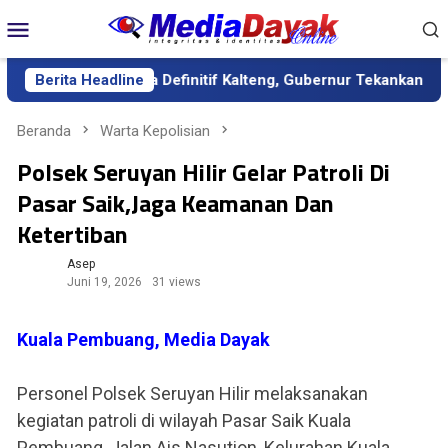
Loncat
Menu
ke
Mobile
konten
tik sebagai Sekda Definitif Kalteng, Gubernur Tekankan Kerja K
Berita Headline
Beranda
Warta Kepolisian
Polsek Seruyan Hilir Gelar Patroli Di
Pasar Saik,Jaga Keamanan Dan
Ketertiban
Asep
Juni 19, 2026
31 views
Kuala Pembuang, Media Dayak
Personel Polsek Seruyan Hilir melaksanakan
kegiatan patroli di wilayah Pasar Saik Kuala
Pembuang, Jalan Ais Nasution, Kelurahan Kuala