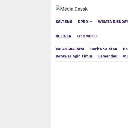
Loncat
ke
konten
KALTENG
DPRD
WISATA & BUDA
KULINER
OTOMOTIF
PALANGKA RAYA
Barito Selatan
Ba
Kotawaringin Timur
Lamandau
Mu