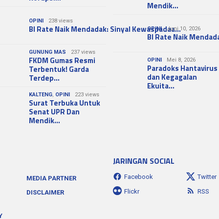
Mendik…
OPINI
238 views
BI Rate Naik Mendadak: Sinyal Kewaspadaa…
OPINI
Juni 10, 2026
BI Rate Naik Mendad
GUNUNG MAS
237 views
FKDM Gumas Resmi
OPINI
Mei 8, 2026
Paradoks Hantavirus
Terbentuk! Garda
dan Kegagalan
Terdep…
Ekuita…
KALTENG
,
OPINI
223 views
Surat Terbuka Untuk
Senat UPR Dan
Mendik…
JARINGAN SOCIAL
Facebook
Twitter
MEDIA PARTNER
Flickr
RSS
DISCLAIMER
Y