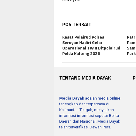
POS TERKAIT
Kasat Polairud Polres
Patr
Seruyan Hadiri Gelar
Pama
Operasional TW II Ditpolairud
Sam
Polda Kalteng 2026
Per
TENTANG MEDIA DAYAK
P
Media Dayak
adalah media online
terlengkap dan terpercaya di
Kalimantan Tengah, menyajikan
informasi-informasi seputar Berita
Daerah dan Nasional. Media Dayak
telah terverifikasi Dewan Pers.