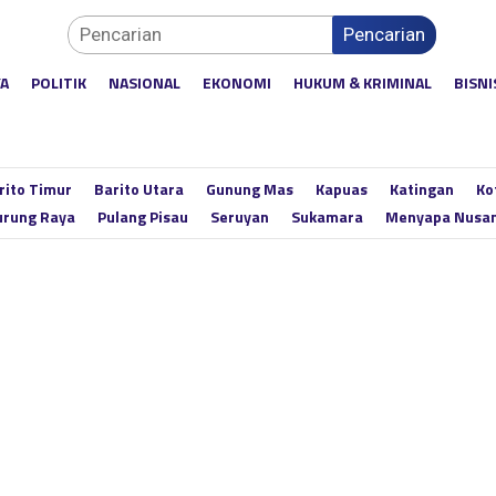
Pencarian
YA
POLITIK
NASIONAL
EKONOMI
HUKUM & KRIMINAL
BISNI
rito Timur
Barito Utara
Gunung Mas
Kapuas
Katingan
Ko
rung Raya
Pulang Pisau
Seruyan
Sukamara
Menyapa Nusa