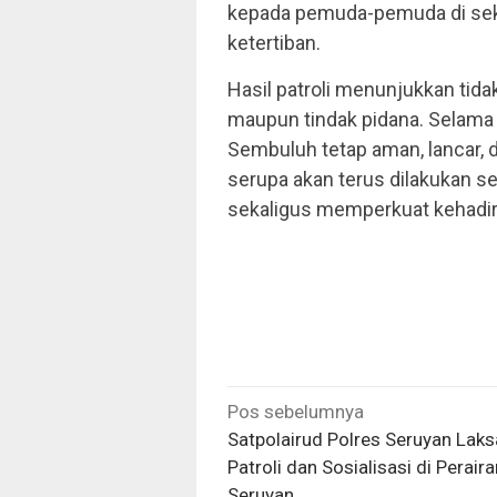
kepada pemuda-pemuda di sek
ketertiban.
Hasil patroli menunjukkan ti
maupun tindak pidana. Selama 
Sembuluh tetap aman, lancar,
serupa akan terus dilakukan s
sekaligus memperkuat kehadir
Navigasi
Pos sebelumnya
pos
Satpolairud Polres Seruyan Lak
Patroli dan Sosialisasi di Perair
Seruyan