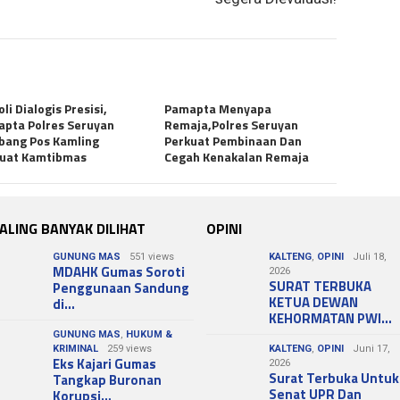
oli Dialogis Presisi,
Pamapta Menyapa
pta Polres Seruyan
Remaja,Polres Seruyan
bang Pos Kamling
Perkuat Pembinaan Dan
kuat Kamtibmas
Cegah Kenakalan Remaja
ALING BANYAK DILIHAT
OPINI
GUNUNG MAS
551 views
KALTENG
,
OPINI
Juli 18,
MDAHK Gumas Soroti
2026
SURAT TERBUKA
Penggunaan Sandung
KETUA DEWAN
di…
KEHORMATAN PWI…
GUNUNG MAS
,
HUKUM &
KRIMINAL
259 views
KALTENG
,
OPINI
Juni 17,
Eks Kajari Gumas
2026
Surat Terbuka Untuk
Tangkap Buronan
Senat UPR Dan
Korupsi…