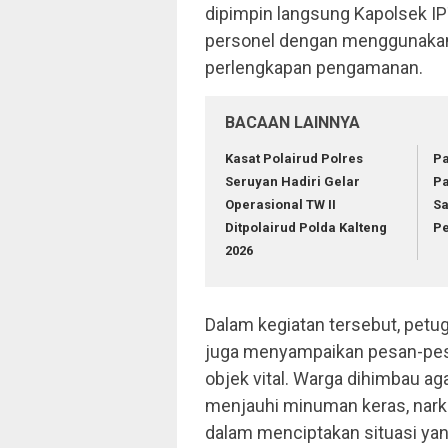
dipimpin langsung Kapolsek IP
personel dengan menggunakan
perlengkapan pengamanan.
BACAAN LAINNYA
Kasat Polairud Polres
Pa
Seruyan Hadiri Gelar
Pa
Operasional TW II
S
Ditpolairud Polda Kalteng
P
2026
Dalam kegiatan tersebut, petu
juga menyampaikan pesan-pes
objek vital. Warga dihimbau a
menjauhi minuman keras, narkob
dalam menciptakan situasi yan