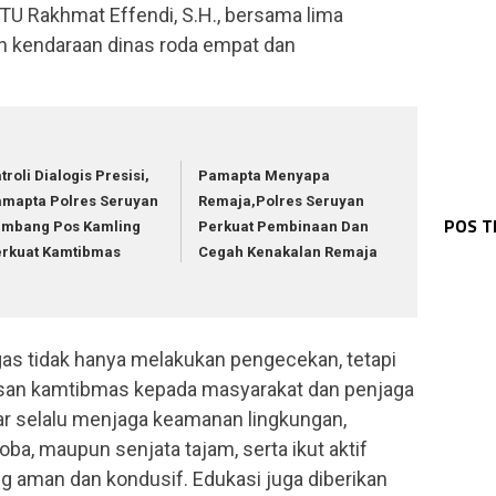
TU Rakhmat Effendi, S.H., bersama lima
 kendaraan dinas roda empat dan
troli Dialogis Presisi,
Pamapta Menyapa
KAL
WAR
Tin
WAR
mapta Polres Seruyan
Remaja,Polres Seruyan
Kas
WAR
Pat
Dal
WAR
POS 
Pam
Gel
ambang Pos Kamling
Perkuat Pembinaan Dan
Kap
Pol
Ser
Had
erkuat Kamtibmas
Cegah Kenakalan Remaja
gas tidak hanya melakukan pengecekan, tetapi
an kamtibmas kepada masyarakat dan penjaga
gar selalu menjaga keamanan lingkungan,
a, maupun senjata tajam, serta ikut aktif
g aman dan kondusif. Edukasi juga diberikan