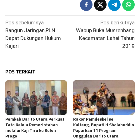
Navigasi
Pos sebelumnya
Pos berikutnya
pos
Bangun Jaringan,PLN
Wabup Buka Musrenbang
Dapat Dukungan Hukum
Kecamatan Lahei Tahun
Kejari
2019
POS TERKAIT
Pemkab Barito Utara Perkuat
Rakor Pemdeskel se
Tata Kelola Pemerintahan
Kalteng, Bupati H Shalahuddin
melalui Kaji Tiru ke Kulon
Paparkan 11 Program
Progo
Unggulan Barito Utara