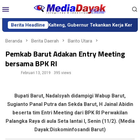
Loncat
Menu
ke
Mobile
konten
finitif Kalteng, Gubernur Tekankan Kerja Keras dan Kolaborasi
Berita Headline
Beranda
Berita Daerah
Barito Utara
Pemkab Barut Adakan Entry Meeting
bersama BPK RI
Februari 13, 2019
395 views
Bupati Barut, Nadalsyah didampigi Wabup Barut,
Sugianto Panal Putra dan Sekda Barut, H Jainal Abidin
beserta tim Entri Meeting dari BPK RI Perwakilan
Palangka Raya di aula Seta lantai I, Senin (11/2). (Media
Dayak:Diskominfosandi Barut)