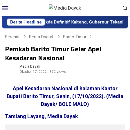
Loncat
Menu
ke
Mobile
konten
lantik sebagai Sekda Definitif Kalteng, Gubernur Tekankan Kerj
Berita Headline
Beranda
Berita Daerah
Barito Timur
Pemkab Barito Timur Gelar Apel
Kesadaran Nasional
Media Dayak
Oktober 17, 2022
372 views
Apel Kesadaran Nasional di halaman Kantor
Bupati Barito Timur, Senin, (17/10/2022). (Media
Dayak/ BOLE MALO)
Tamiang Layang, Media Dayak