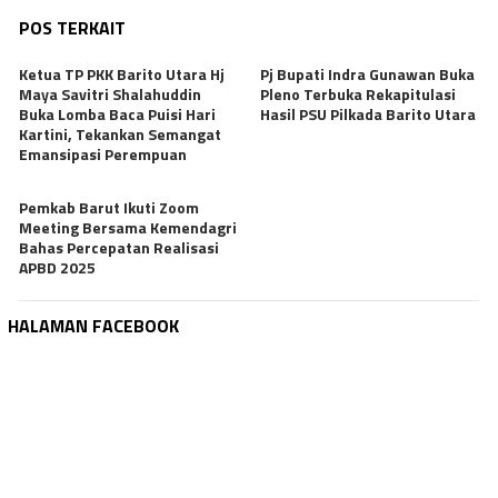
POS TERKAIT
Ketua TP PKK Barito Utara Hj
Pj Bupati Indra Gunawan Buka
Maya Savitri Shalahuddin
Pleno Terbuka Rekapitulasi
Buka Lomba Baca Puisi Hari
Hasil PSU Pilkada Barito Utara
Kartini, Tekankan Semangat
Emansipasi Perempuan
Pemkab Barut Ikuti Zoom
Meeting Bersama Kemendagri
Bahas Percepatan Realisasi
APBD 2025
HALAMAN FACEBOOK