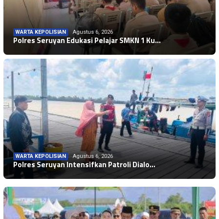
WARTA KEPOLISIAN
Agustus 6, 2026
Polres Seruyan Edukasi Pelajar SMKN 1 Ku…
WARTA KEPOLISIAN
Agustus 6, 2026
WARTA KEPOLISIAN
Agustus 6, 2026
Polres Seruyan Intensifkan Patroli Dialo…
Wakapolres Hadiri Rapat Paripurna Ke -1…