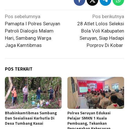
Navigasi
Pos sebelumnya
Pos berikutnya
pos
Pamapta I Polres Seruyan
28 Atlet Lolos Seleksi
Patroli Dialogis Malam
Bola Voli Kabupaten
Hari, Sambang Warga
Seruyan, Siap Hadapi
Jaga Kamtibmas
Porprov Di Kobar
POS TERKAIT
Bhabinkamtibmas Sambang
Polres Seruyan Edukasi
Dan Sosialisasi Karhutla Di
Pelajar SMKN 1 Kuala
Desa Tumbang Kasai
Pembuang, Tekankan
Pencegahan Kekerasan