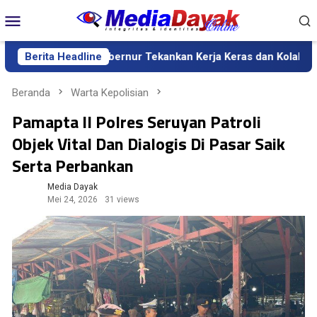
Loncat
Menu
ke
Mobile
konten
alteng, Gubernur Tekankan Kerja Keras dan Kolaborasi
Berita Headline
BI
Beranda
Warta Kepolisian
Pamapta II Polres Seruyan Patroli
Objek Vital Dan Dialogis Di Pasar Saik
Serta Perbankan
Media Dayak
Mei 24, 2026
31 views