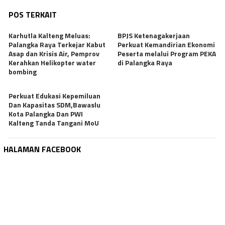
POS TERKAIT
Karhutla Kalteng Meluas:
BPJS Ketenagakerjaan
Palangka Raya Terkejar Kabut
Perkuat Kemandirian Ekonomi
Asap dan Krisis Air, Pemprov
Peserta melalui Program PEKA
Kerahkan Helikopter water
di Palangka Raya
bombing
Perkuat Edukasi Kepemiluan
Dan Kapasitas SDM,Bawaslu
Kota Palangka Dan PWI
Kalteng Tanda Tangani MoU
HALAMAN FACEBOOK