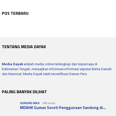
BARITO UTARA
Agustus 7, 2026
DPRD PROV.KALTENG
Agustus 7, 2026
Bupati Barito Utara Hadiri Rakor Desa se…
DPRD PROV.KALTENG
Agustus 7, 2026
POS TERBARU
BPBD Barut Berhasil Padamkan Karhutla 1,…
DPRD PROV.KALTENG
Agustus 7, 2026
DPRD Kalteng Ajak Perempuan Tingkatkan K…
KALTENG
Agustus 7, 2026
DPRD Kalteng: UKM Perlu Pembinaan Berkel…
Gubernur Agustiar Tekankan Penguatan Aku…
TENTANG MEDIA DAYAK
Media Dayak
adalah media online terlengkap dan terpercaya di
Kalimantan Tengah, menyajikan informasi-informasi seputar Berita Daerah
dan Nasional. Media Dayak telah terverifikasi Dewan Pers.
PALING BANYAK DILIHAT
GUNUNG MAS
548 views
MDAHK Gumas Soroti Penggunaan Sandung di…