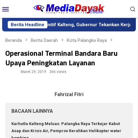
Loncat
Menu
ke
Mobile
konten
ebagai Sekda Definitif Kalteng, Gubernur Tekankan Kerja Keras 
Berita Headline
Beranda
Berita Daerah
Kota Palangka Raya
Operasional Terminal Bandara Baru
Upaya Peningkatan Layanan
Maret 29, 2019
366 views
Fahrizal Fitri
BACAAN LAINNYA
Karhutla Kalteng Meluas: Palangka Raya Terkejar Kabut
Asap dan Krisis Air, Pemprov Kerahkan Helikopter water
bombing