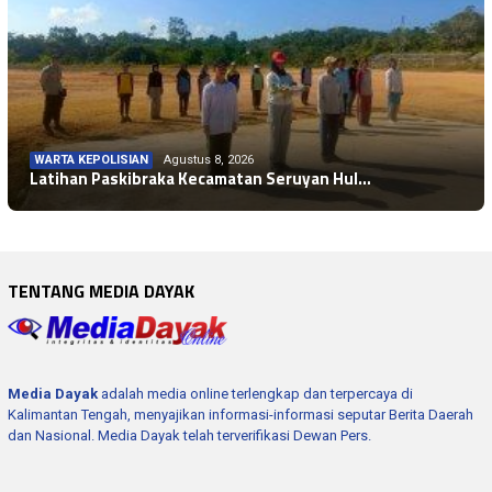
WARTA KEPOLISIAN
Agustus 8, 2026
Latihan Paskibraka Kecamatan Seruyan Hul…
TENTANG MEDIA DAYAK
Media Dayak
adalah media online terlengkap dan terpercaya di
Kalimantan Tengah, menyajikan informasi-informasi seputar Berita Daerah
dan Nasional. Media Dayak telah terverifikasi Dewan Pers.