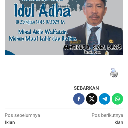
SEBARKAN
Navigasi
Pos sebelumnya
Pos berikutnya
pos
Iklan
Iklan