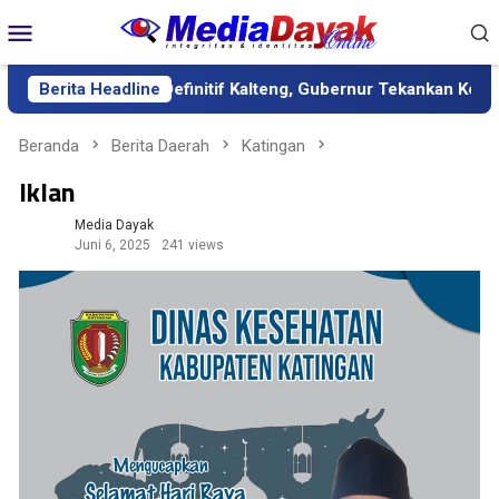
Loncat
Menu
ke
Mobile
konten
i Sekda Definitif Kalteng, Gubernur Tekankan Kerja Keras dan K
Berita Headline
Beranda
Berita Daerah
Katingan
Iklan
Media Dayak
Juni 6, 2025
241 views