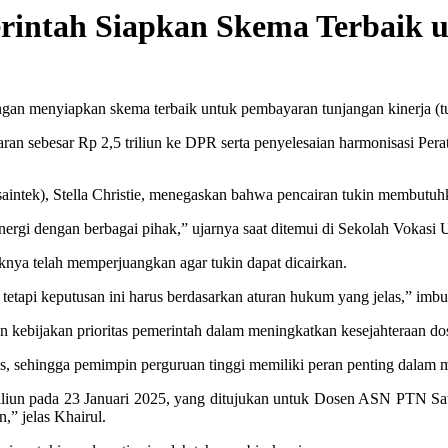
erintah Siapkan Skema Terbaik 
gan menyiapkan skema terbaik untuk pembayaran tunjangan kinerja (tu
aran sebesar Rp 2,5 triliun ke DPR serta penyelesaian harmonisasi Pera
aintek), Stella Christie, menegaskan bahwa pencairan tukin membutuhk
sinergi dengan berbagai pihak,” ujarnya saat ditemui di Sekolah Vokasi
knya telah memperjuangkan agar tukin dapat dicairkan.
etapi keputusan ini harus berdasarkan aturan hukum yang jelas,” imb
 kebijakan prioritas pemerintah dalam meningkatkan kesejahteraan dose
ks, sehingga pemimpin perguruan tinggi memiliki peran penting dalam
triliun pada 23 Januari 2025, yang ditujukan untuk Dosen ASN PTN 
” jelas Khairul.