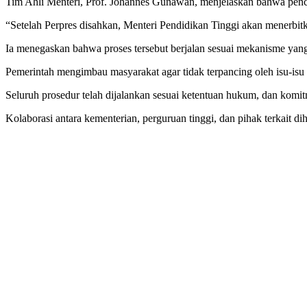
Tim Ahli Menteri, Prof. Johannes Gunawan, menjelaskan bahwa pencai
“Setelah Perpres disahkan, Menteri Pendidikan Tinggi akan menerbi
Ia menegaskan bahwa proses tersebut berjalan sesuai mekanisme yang t
Pemerintah mengimbau masyarakat agar tidak terpancing oleh isu-isu 
Seluruh prosedur telah dijalankan sesuai ketentuan hukum, dan komit
Kolaborasi antara kementerian, perguruan tinggi, dan pihak terkait 