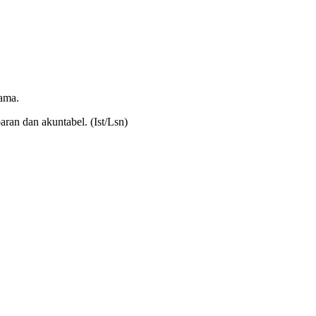
tama.
ran dan akuntabel. (Ist/Lsn)