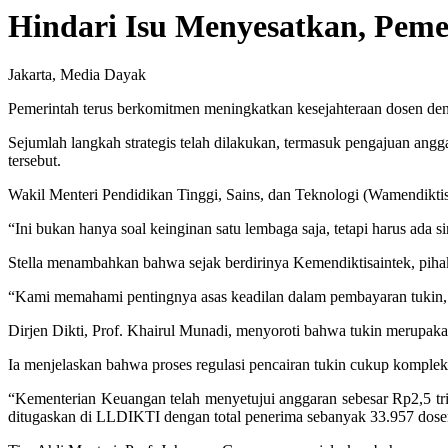
Hindari Isu Menyesatkan, Pem
Jakarta, Media Dayak
Pemerintah terus berkomitmen meningkatkan kesejahteraan dosen den
Sejumlah langkah strategis telah dilakukan, termasuk pengajuan angg
tersebut.
Wakil Menteri Pendidikan Tinggi, Sains, dan Teknologi (Wamendiktis
“Ini bukan hanya soal keinginan satu lembaga saja, tetapi harus ada 
Stella menambahkan bahwa sejak berdirinya Kemendiktisaintek, piha
“Kami memahami pentingnya asas keadilan dalam pembayaran tukin, t
Dirjen Dikti, Prof. Khairul Munadi, menyoroti bahwa tukin merupakan
Ia menjelaskan bahwa proses regulasi pencairan tukin cukup komple
“Kementerian Keuangan telah menyetujui anggaran sebesar Rp2,5 
ditugaskan di LLDIKTI dengan total penerima sebanyak 33.957 dosen,