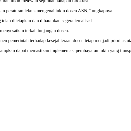
ran tukin melewati sejumlah tahapan birokrasi.
tkan peraturan teknis mengenai tukin dosen ASN,” ungkapnya.
elah ditetapkan dan diharapkan segera terealisasi.
menyesatkan terkait tunjangan dosen.
men pemerintah terhadap kesejahteraan dosen tetap menjadi prioritas u
diharapkan dapat memastikan implementasi pembayaran tukin yang transpa