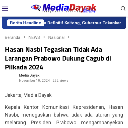
Loncat
Menu
ke
Mobile
konten
ntik sebagai Sekda Definitif Kalteng, Gubernur Tekankan Kerja K
Berita Headline
Beranda
NEWS
Nasional
Hasan Nasbi Tegaskan Tidak Ada
Larangan Prabowo Dukung Cagub di
Pilkada 2024
Media Dayak
November 10, 2024
292 views
Jakarta, Media Dayak
Kepala Kantor Komunikasi Kepresidenan, Hasan
Nasbi, menegaskan bahwa tidak ada aturan yang
melarang Presiden Prabowo mengampanyekan