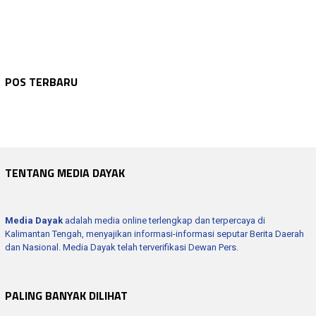
WARTA KEPOLISIAN
Agustus 6, 2026
WARTA KEPOLISIAN
Agustus 6, 2026
Bhabinkamtibmas Sambang Dan Sosialisasi …
WARTA KEPOLISIAN
Agustus 6, 2026
POS TERBARU
Polres Seruyan Edukasi Pelajar SMKN 1 Ku…
WARTA KEPOLISIAN
Agustus 6, 2026
Polres Seruyan Intensifkan Patroli Dialo…
WARTA KEPOLISIAN
Agustus 6, 2026
Wakapolres Hadiri Rapat Paripurna Ke -1…
Kapolres Seruyan Hadiri Pembukaan Pamera…
TENTANG MEDIA DAYAK
Media Dayak
adalah media online terlengkap dan terpercaya di
Kalimantan Tengah, menyajikan informasi-informasi seputar Berita Daerah
dan Nasional. Media Dayak telah terverifikasi Dewan Pers.
PALING BANYAK DILIHAT