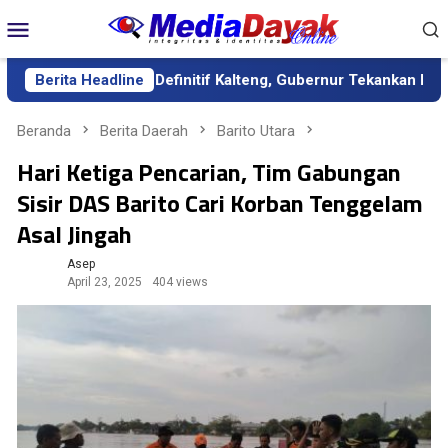
Loncat
Menu
ke
Mobile
konten
agai Sekda Definitif Kalteng, Gubernur Tekankan Kerja Keras da
Berita Headline
Beranda
Berita Daerah
Barito Utara
Hari Ketiga Pencarian, Tim Gabungan
Sisir DAS Barito Cari Korban Tenggelam
Asal Jingah
Asep
April 23, 2025
404 views