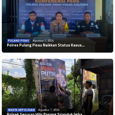
PULANG PISAU
Agustus 7, 2026
WARTA KEPOLISIAN
Agustus 7, 2026
Polres Pulang Pisau Naikkan Status Kasus…
WARTA KEPOLISIAN
Agustus 7, 2026
Bhabinkamtibmas Sambang Warga Tumbang Da…
Bhabinkamtibmas Polres Seruyan Sambang W…
WARTA KEPOLISIAN
Agustus 7, 2026
WARTA KEPOLISIAN
Agustus 7, 2026
Polsek Seruyan Hilir Pasang Spanduk Imba…