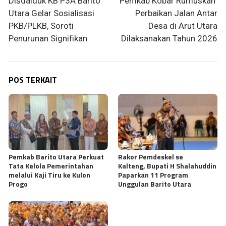
pos
Disdalduk KB P3A Barito
Pemkab Kobar Rumuskan
Utara Gelar Sosialisasi
Perbaikan Jalan Antar
PKB/PLKB, Soroti
Desa di Arut Utara
Penurunan Signifikan
Dilaksanakan Tahun 2026
POS TERKAIT
Pemkab Barito Utara Perkuat
Rakor Pemdeskel se
Tata Kelola Pemerintahan
Kalteng, Bupati H Shalahuddin
melalui Kaji Tiru ke Kulon
Paparkan 11 Program
Progo
Unggulan Barito Utara