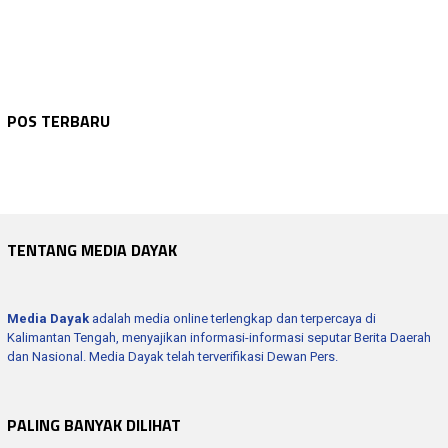
WARTA KEPOLISIAN
Agustus 8, 2026
WARTA KEPOLISIAN
Agustus 8, 2026
Tim Gabungan Padamkan Karhutla Di Danau …
WARTA KEPOLISIAN
Agustus 8, 2026
POS TERBARU
Patroli Dialogis Presisi Pamapta I Polre…
WARTA KEPOLISIAN
Agustus 8, 2026
Patroli Objek Vital Pamapta I Polres Ser…
WARTA KEPOLISIAN
Agustus 8, 2026
Pamapta II Polres Seruyan Laksanakan Pen…
Latihan Paskibraka Kecamatan Seruyan Hul…
TENTANG MEDIA DAYAK
Media Dayak
adalah media online terlengkap dan terpercaya di
Kalimantan Tengah, menyajikan informasi-informasi seputar Berita Daerah
dan Nasional. Media Dayak telah terverifikasi Dewan Pers.
PALING BANYAK DILIHAT