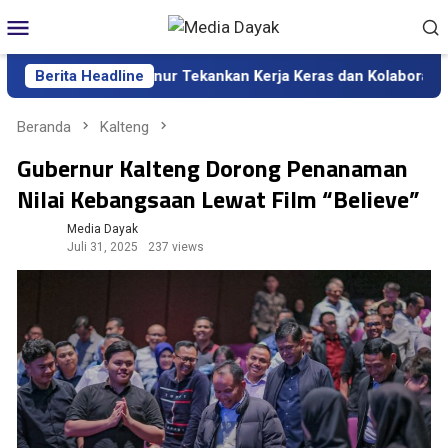
Loncat
Menu
ke
Mobile
konten
f Kalteng, Gubernur Tekankan Kerja Keras dan Kolaborasi
Berita Headline
Beranda
Kalteng
Gubernur Kalteng Dorong Penanaman
Nilai Kebangsaan Lewat Film “Believe”
Media Dayak
Juli 31, 2025
237 views