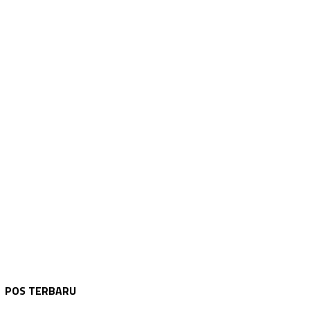
WARTA KEPOLISIAN
Agustus 10, 2026
Polsek Danau Sembuluh Hadiri Lokakarya M…
POS TERBARU