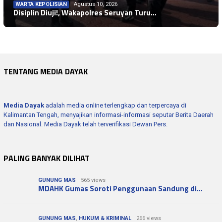
WARTA KEPOLISIAN
Agustus 10, 2026
DPRD PROV.KALTENG
Agustus 10, 2026
Disiplin Diuji!, Wakapolres Seruyan Turu…
DPRD PROV.KALTENG
Agustus 10, 2026
DPRD Kalteng Sampaikan Selamat HUT ke-1 …
Ampera AY Mebas Dorong Kelanjutan Jalan …
TENTANG MEDIA DAYAK
Media Dayak
adalah media online terlengkap dan terpercaya di
Kalimantan Tengah, menyajikan informasi-informasi seputar Berita Daerah
dan Nasional. Media Dayak telah terverifikasi Dewan Pers.
PALING BANYAK DILIHAT
GUNUNG MAS
565 views
MDAHK Gumas Soroti Penggunaan Sandung di…
GUNUNG MAS
,
HUKUM & KRIMINAL
266 views