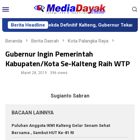
Loncat
Menu
ke
Mobile
konten
antik sebagai Sekda Definitif Kalteng, Gubernur Tekankan Kerja 
Berita Headline
Beranda
Berita Daerah
Kota Palangka Raya
Gubernur Ingin Pemerintah
Kabupaten/Kota Se-Kalteng Raih WTP
Maret 28, 2019
396 views
Sugianto Sabran
BACAAN LAINNYA
Puluhan Anggota IKWI Kalteng Gelar Senam Sehat
Bersama , Sambut HUT Ke-81 RI