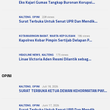
Eks Kajari Gumas Tangkap Buronan Korupsi…
KALTENG
,
OPINI
228 views
Surat Terbuka Untuk Senat UPR Dan Mendik…
KOTAWARINGIN BARAT
,
WARTA KEPOLISIAN
186 views
Kapolres Kobar Pimpin Sertijab Delapan P…
HEADLINE NEWS
,
KALTENG
175 views
Linae Victoria Aden Resmi Dilantik sebag…
OPINI
KALTENG
,
OPINI
Juli 18, 2026
SURAT TERBUKA KETUA DEWAN KEHORMATAN PWI…
KALTENG
,
OPINI
Juni 17, 2026
Surat Terbuka Untuk Senat UPR Dan Mendik…