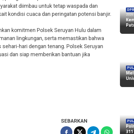
yarakat diimbau untuk tetap waspada dan
DPR
kait kondisi cuaca dan peringatan potensi banjir.
2026
Kem
Pat
inkan komitmen Polsek Seruyan Hulu dalam
manan lingkungan, serta memastikan bahwa
s sehari-hari dengan tenang. Polsek Seruyan
asi dan siap memberikan bantuan jika
PUL
Mel
Uni
SEBARKAN
PUL
Pol
311