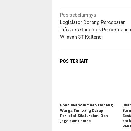
Navigasi
Pos sebelumnya
pos
Legislator Dorong Percepatan
Infrastruktur untuk Pemerataan 
Wilayah 3T Kalteng
POS TERKAIT
Bhabinkamtibmas Sambang
Bhab
Warga Tumbang Darap
Ser
Perketat Silaturahmi Dan
Sosi
Jaga Kamtibmas
Karh
Pen