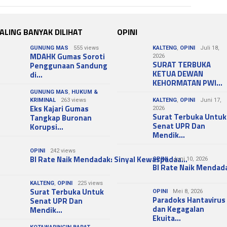
ALING BANYAK DILIHAT
OPINI
GUNUNG MAS
555 views
KALTENG
,
OPINI
Juli 18,
MDAHK Gumas Soroti
2026
SURAT TERBUKA
Penggunaan Sandung
KETUA DEWAN
di…
KEHORMATAN PWI…
GUNUNG MAS
,
HUKUM &
KRIMINAL
263 views
KALTENG
,
OPINI
Juni 17,
Eks Kajari Gumas
2026
Surat Terbuka Untuk
Tangkap Buronan
Senat UPR Dan
Korupsi…
Mendik…
OPINI
242 views
BI Rate Naik Mendadak: Sinyal Kewaspadaa…
OPINI
Juni 10, 2026
BI Rate Naik Mendad
KALTENG
,
OPINI
225 views
Surat Terbuka Untuk
OPINI
Mei 8, 2026
Paradoks Hantavirus
Senat UPR Dan
dan Kegagalan
Mendik…
Ekuita…