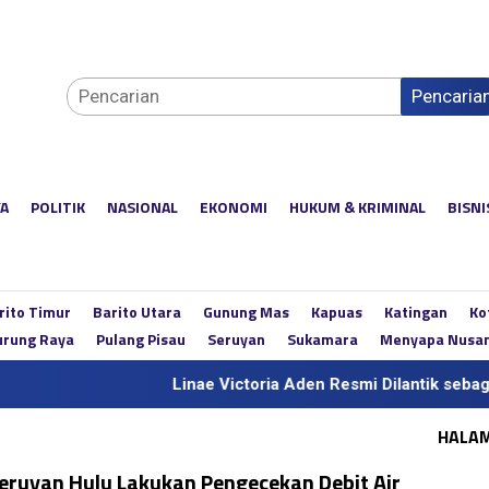
Pencaria
YA
POLITIK
NASIONAL
EKONOMI
HUKUM & KRIMINAL
BISNI
rito Timur
Barito Utara
Gunung Mas
Kapuas
Katingan
Ko
rung Raya
Pulang Pisau
Seruyan
Sukamara
Menyapa Nusa
Linae Victoria Aden Resmi Dilantik sebagai Sekda D
HALA
Seruyan Hulu Lakukan Pengecekan Debit Air