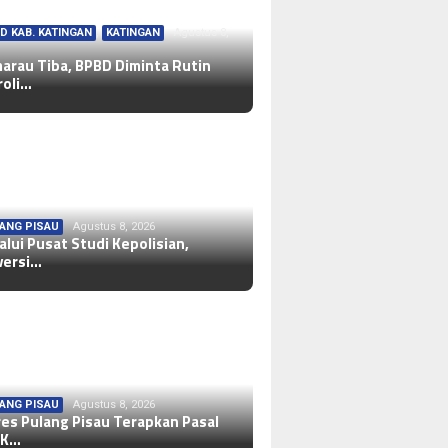
D KAB. KATINGAN
,
KATINGAN
Agustus 8,
arau Tiba, BPBD Diminta Rutin
roli…
ANG PISAU
Agustus 8, 2026
alui Pusat Studi Kepolisian,
versi…
ANG PISAU
Agustus 8, 2026
res Pulang Pisau Terapkan Pasal
 K…