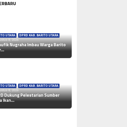
TERBARU
ITO UTARA
,
DPRD KAB. BARITO UTARA
stus 8, 2026
aufik Nugraha Imbau Warga Barito
r…
ITO UTARA
,
DPRD KAB. BARITO UTARA
stus 8, 2026
D Dukung Pelestarian Sumber
a Ikan…