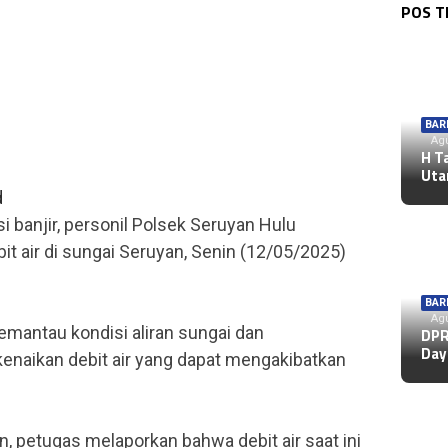
POS 
BAR
Agu
H T
Uta
d
banjir, personil Polsek Seruyan Hulu
 air di sungai Seruyan, Senin (12/05/2025)
BAR
Agu
emantau kondisi aliran sungai dan
DPR
Day
enaikan debit air yang dapat mengakibatkan
 petugas melaporkan bahwa debit air saat ini