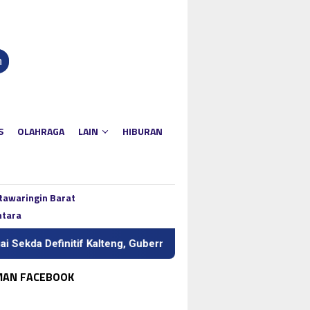
n
S
OLAHRAGA
LAIN
HIBURAN
tawaringin Barat
ntara
efinitif Kalteng, Gubernur Tekankan Kerja Keras dan Kolaborasi
MAN FACEBOOK