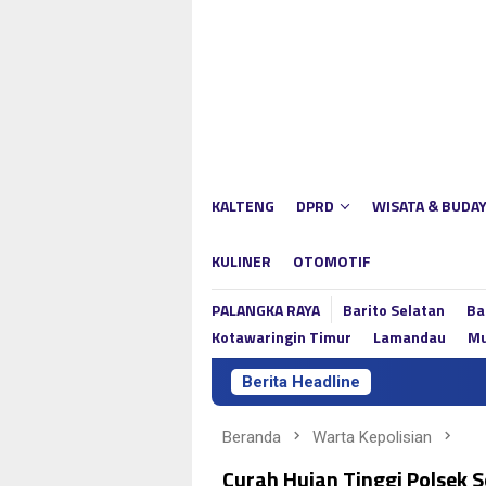
Loncat
ke
konten
KALTENG
DPRD
WISATA & BUDA
KULINER
OTOMOTIF
PALANGKA RAYA
Barito Selatan
Ba
Kotawaringin Timur
Lamandau
Mu
Berita Headline
Beranda
Warta Kepolisian
Curah Hujan Tinggi Polsek 