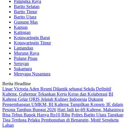
Palangka Raya
Barito Selatan
Barito Timur
Barito Utara
Gunung Mas
Kapuas
Katingan
Kotawaringin Barat
Kotawaringin Timur
Lamandau
Murung Raya
Pulang Pisau
Seruyan
Sukamara
Menyapa Nusantara
Berita Headline
Linae Victoria Aden Resmi Dilantik sebagai Sekda Definitif
Kalteng, Gubernur Tekankan Kerja Keras dan Kolaborasi
BI
Kalteng Gelar QRIS Jelajah Kuliner Indonesia
Dukung
Pengembangan UMKM, BI Kalteng Tampilkan Konsep 3E dalam
Pesona Tambun Bungai 2026
Hari Jadi ke-69 Kalteng, Mahasiswa
Bisa Tebus Bapok Hanya Rp10 Ribu
Polres Barito Utara Tangkap
Tiga Terduga Pelaku Pembunuhan di Benangin, Motif Sengketa
Lahan