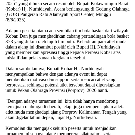
2025” yang dibuka secara resmi oleh Bupati Kotawaringin Barat
(Kobar) Hj. Nurhidayah. Acara berlangsung di Gedung Olahraga
(GOR) Pangeran Ratu Alamsyah Sport Center, Minggu
(8/6/2025).
Adapun peserta utama ada sembilan tim bola basket dari wilayah
Kobar. Dan juga menghadirkan cabang pertandingan bola basket
3×3 yang diikuti oleh tujuh tim putri. Kehadiran para atlet muda
dalam ajang ini disambut positif oleh Bupati Hj. Nurhidayah
yang memberikan apresiasi tinggi kepada Perbasi Kobar atas
inisiatif dan pelaksanaan kegiatan tersebut.
Dalam sambutannya, Bupati Kobar Hj. Nurhidayah
menyampaikan bahwa dengan adanya event ini dapat
memberikan motivasi dan support serta mencari atlet yang
berprestasi sehingga potensi atlet tersebut dapat dipersiapkan
untuk Pekan Olahraga Provinsi (Porprov) 2026 nanti.
“Dengan adanya turnamen ini, kita tidak hanya mendorong
kemajuan olahraga di daerah, tetapi juga mempersiapkan atlet-
atlet muda menghadapi ajang Porprov Kalimantan Tengah yang
akan digelar tahun depan,” ujar Hj. Nurhidayah.
Kemudian dia mengajak seluruh peserta untuk menjadikan
turnamen ini sebagai ajang mempererat silaturahmi serta