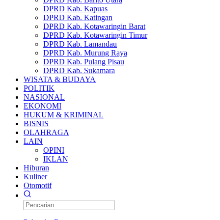
DPRD Kab. Kapuas
DPRD Kab. Katingan
DPRD Kab. Kotawaringin Barat
DPRD Kab. Kotawaringin Timur
DPRD Kab. Lamandau
DPRD Kab. Murung Raya
DPRD Kab. Pulang Pisau
DPRD Kab. Sukamara
WISATA & BUDAYA
POLITIK
NASIONAL
EKONOMI
HUKUM & KRIMINAL
BISNIS
OLAHRAGA
LAIN
OPINI
IKLAN
Hiburan
Kuliner
Otomotif