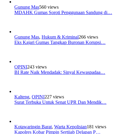
Gunung Mas
560 views
MDAHK Gumas Soroti Penggunaan Sandung di…
Gunung Mas
,
Hukum & Kriminal
266 views
Eks Kajari Gumas Tangkap Buronan Korupsi…
OPINI
243 views
BI Rate Naik Mendadak: Sinyal Kewaspadaa…
Kalteng
,
OPINI
227 views
Surat Terbuka Untuk Senat UPR Dan Mendik…
Kotawaringin Barat
,
Warta Kepolisian
181 views
Kapolres Kobar Pimpin Sertijab Delapan P…