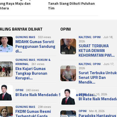
ng Raya Maju dan
Tanah Siang Diikuti Puluhan
htera
Tim
ALING BANYAK DILIHAT
OPINI
GUNUNG MAS
553 views
KALTENG
,
OPINI
Juli 18,
MDAHK Gumas Soroti
2026
SURAT TERBUKA
Penggunaan Sandung
KETUA DEWAN
di…
KEHORMATAN PWI…
GUNUNG MAS
,
HUKUM &
KRIMINAL
261 views
KALTENG
,
OPINI
Juni 17,
Eks Kajari Gumas
2026
Surat Terbuka Untuk
Tangkap Buronan
Senat UPR Dan
Korupsi…
Mendik…
OPINI
240 views
BI Rate Naik Mendadak: Sinyal Kewaspadaa…
OPINI
Juni 10, 2026
BI Rate Naik Mendad
GUNUNG MAS
238 views
FKDM Gumas Resmi
OPINI
Mei 8, 2026
Paradoks Hantavirus
Terbentuk! Garda