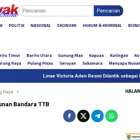
Pencarian
YA
POLITIK
NASIONAL
EKONOMI
HUKUM & KRIMINAL
BISNI
rito Timur
Barito Utara
Gunung Mas
Kapuas
Katingan
Ko
rung Raya
Pulang Pisau
Seruyan
Sukamara
Menyapa Nusa
Linae Victoria Aden Resmi Dilantik sebagai Sekda Defini
HALA
g Raya
gunan Bandara TTB