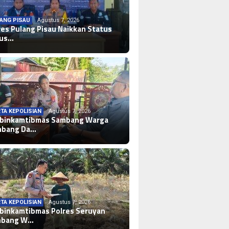
ANG PISAU
Agustus 7, 2026
res Pulang Pisau Naikkan Status
sus…
TA KEPOLISIAN
Agustus 7, 2026
binkamtibmas Sambang Warga
mbang Da…
TA KEPOLISIAN
Agustus 7, 2026
binkamtibmas Polres Seruyan
mbang W…