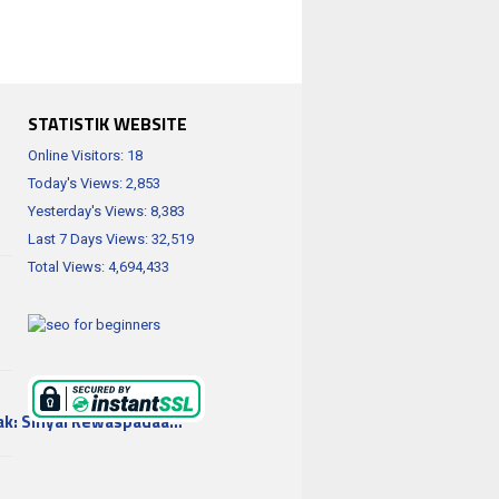
STATISTIK WEBSITE
Online Visitors:
18
Today's Views:
2,853
Yesterday's Views:
8,383
Last 7 Days Views:
32,519
Total Views:
4,694,433
ak: Sinyal Kewaspadaa…