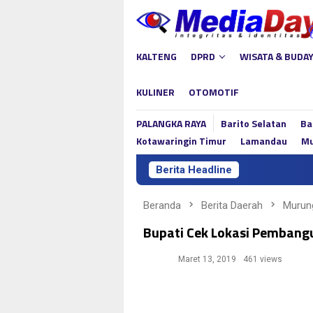
Loncat
ke
konten
KALTENG
DPRD
WISATA & BUDA
KULINER
OTOMOTIF
PALANGKA RAYA
Barito Selatan
Ba
Kotawaringin Timur
Lamandau
Mu
Berita Headline
Beranda
Berita Daerah
Murun
Bupati Cek Lokasi Pemban
Maret 13, 2019
461 views