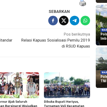
SEBARKAN
WAR
Pol
Pos berikutnya
Im
Standar
Relasi Kapuas Sosialisasi Pemilu 2019
di RSUD Kapuas
WAR
Pol
TNI
rnur Ajak Seluruh
Dibuka Bupati Heriyus,
en Bersinergi Wujudkan
Turnamen Voli Kecamatan