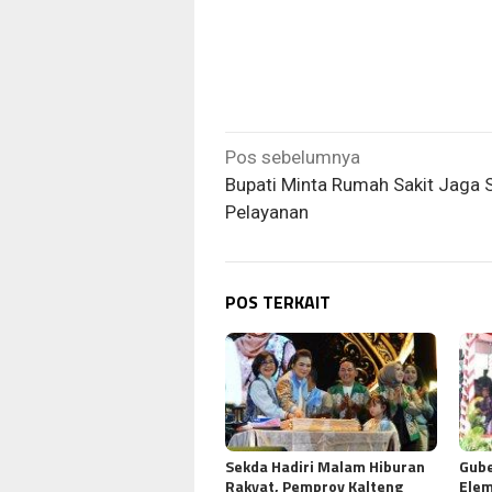
Navigasi
Pos sebelumnya
pos
Bupati Minta Rumah Sakit Jaga 
Pelayanan
POS TERKAIT
Sekda Hadiri Malam Hiburan
Gube
Rakyat, Pemprov Kalteng
Elem