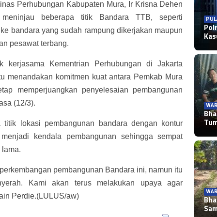
Dinas Perhubungan Kabupaten Mura, Ir Krisna Dehen
meninjau beberapa titik Bandara TTB, seperti
PUL
Pol
ke bandara yang sudah rampung dikerjakan maupun
Ka
san pesawat terbang.
rak kerjasama Kementrian Perhubungan di Jakarta
Itu menandakan komitmen kuat antara Pemkab Mura
etap memperjuangkan penyelesaian pembangunan
asa (12/3).
WAR
Bha
Tu
 titik lokasi pembangunan bandara dengan kontur
 menjadi kendala pembangunan sehingga sempat
 lama.
t perkembangan pembangunan Bandara ini, namun itu
yerah. Kami akan terus melakukan upaya agar
WAR
ain Perdie.(LULUS/aw)
Bha
Sa