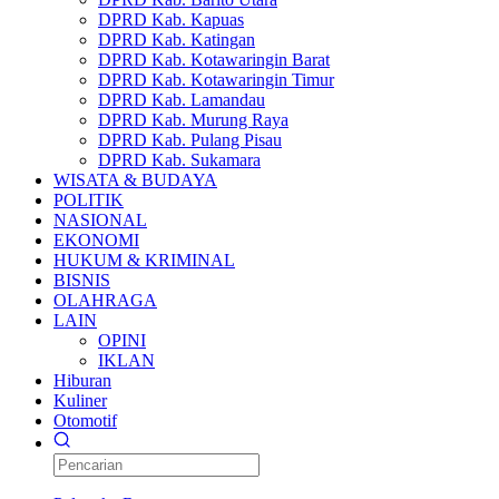
DPRD Kab. Kapuas
DPRD Kab. Katingan
DPRD Kab. Kotawaringin Barat
DPRD Kab. Kotawaringin Timur
DPRD Kab. Lamandau
DPRD Kab. Murung Raya
DPRD Kab. Pulang Pisau
DPRD Kab. Sukamara
WISATA & BUDAYA
POLITIK
NASIONAL
EKONOMI
HUKUM & KRIMINAL
BISNIS
OLAHRAGA
LAIN
OPINI
IKLAN
Hiburan
Kuliner
Otomotif