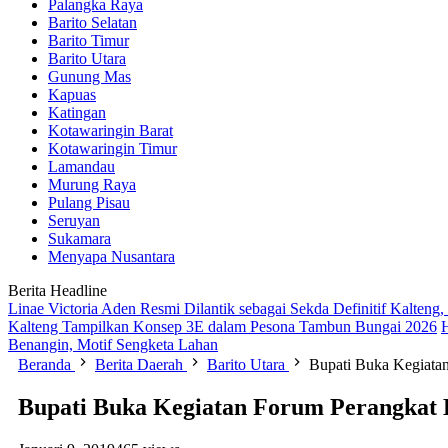
Palangka Raya
Barito Selatan
Barito Timur
Barito Utara
Gunung Mas
Kapuas
Katingan
Kotawaringin Barat
Kotawaringin Timur
Lamandau
Murung Raya
Pulang Pisau
Seruyan
Sukamara
Menyapa Nusantara
Berita Headline
Linae Victoria Aden Resmi Dilantik sebagai Sekda Definitif Kalten
Kalteng Tampilkan Konsep 3E dalam Pesona Tambun Bungai 2026
Benangin, Motif Sengketa Lahan
Beranda
Berita Daerah
Barito Utara
Bupati Buka Kegiata
Bupati Buka Kegiatan Forum Perangkat