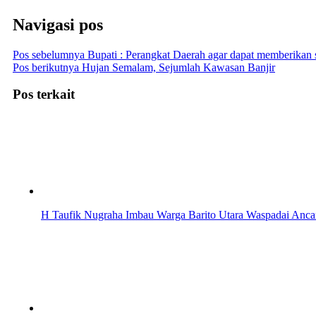
Navigasi pos
Pos sebelumnya
Bupati : Perangkat Daerah agar dapat memberikan s
Pos berikutnya
Hujan Semalam, Sejumlah Kawasan Banjir
Pos terkait
H Taufik Nugraha Imbau Warga Barito Utara Waspadai Anc