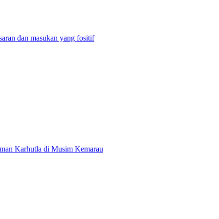
aran dan masukan yang fositif
aman Karhutla di Musim Kemarau