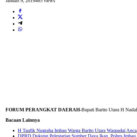
Januari 9, 2019
465 views
FORUM PERANGKAT DAERAH-
Bupati Barito Utara H Nada
Bacaan Lainnya
H Taufik Nugraha Imbau Warga Barito Utara Waspadai Anc
DPRD Dukung Pelestarian Sumber Daya Ikan, Polres Imbau Ma