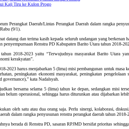
ui Kaji Tiru ke Kulon Progo
rum Perangkat Daerah/Lintas Perangkat Daerah dalam rangka penyusu
 Rabu (9/1).
 datang dan terima kasih kepada seluruh undangan yang berkenan h
dan penyempurnaan Renstra PD Kabupaten Barito Utara tahun 2018-20
ahun 2018-2023 yaitu “Terwujudnya masyarakat Barito Utara yang r
onomi kerakyatan”.
-2023 harus menjabarkan 5 (lima) misi pembangunan untuk masa kep
sehatan, peningkatan ekonomi masyarakat, peningkatan pengelolaan s
od governance),” kata Nadalsyah.
ujudkan bersama selama 5 (lima) tahun ke depan, sedangkan misi ters
an belum operasional, sehingga harus diturunkan atau dijabarkan lebih 
ukan oleh satu atau dua orang saja. Perlu sinergi, kolaborasi, diskus
 daerah dalam rangka penyusunan renstra perangkat daerah tahun 2018-2
nya berada di Renstra PD, sasaran RPJMD bersifat prioritas sehingga 