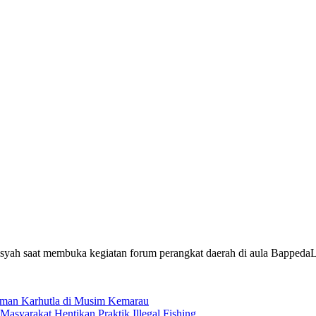
lsyah saat membuka kegiatan forum perangkat daerah di aula Bappeda
aman Karhutla di Musim Kemarau
syarakat Hentikan Praktik Illegal Fishing