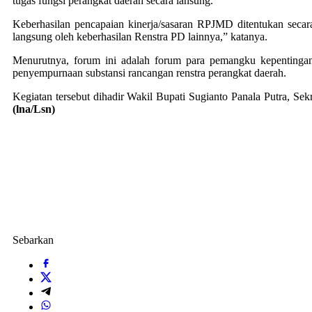
tugas fungsi perangkat daerah secara lansung.
Keberhasilan pencapaian kinerja/sasaran RPJMD ditentukan secara
langsung oleh keberhasilan Renstra PD lainnya,” katanya.
Menurutnya, forum ini adalah forum para pemangku kepentinga
penyempurnaan substansi rancangan renstra perangkat daerah.
Kegiatan tersebut dihadir Wakil Bupati Sugianto Panala Putra, Se
(lna/Lsn)
Sebarkan