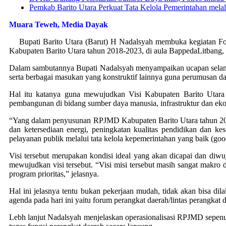
Pemkab Barito Utara Perkuat Tata Kelola Pemerintahan melal
Muara Teweh, Media Dayak
Bupati Barito Utara (Barut) H Nadalsyah membuka kegiatan Fo
Kabupaten Barito Utara tahun 2018-2023, di aula BappedaLitbang,
Dalam sambutannya Bupati Nadalsyah menyampaikan ucapan selamat
serta berbagai masukan yang konstruktif lainnya guna perumusan 
Hal itu katanya guna mewujudkan Visi Kabupaten Barito Utara t
pembangunan di bidang sumber daya manusia, infrastruktur dan ek
“Yang dalam penyusunan RPJMD Kabupaten Barito Utara tahun 2018
dan ketersediaan energi, peningkatan kualitas pendidikan dan ke
pelayanan publik melalui tata kelola kepemerintahan yang baik (go
Visi tersebut merupakan kondisi ideal yang akan dicapai dan diw
mewujudkan visi tersebut. “Visi misi tersebut masih sangat makro d
program prioritas,” jelasnya.
Hal ini jelasnya tentu bukan pekerjaan mudah, tidak akan bisa dilak
agenda pada hari ini yaitu forum perangkat daerah/lintas perangkat
Lebh lanjut Nadalsyah menjelaskan operasionalisasi RPJMD sepenuh