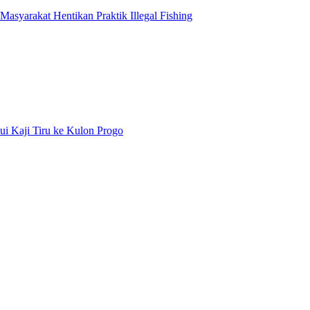
syarakat Hentikan Praktik Illegal Fishing
ui Kaji Tiru ke Kulon Progo