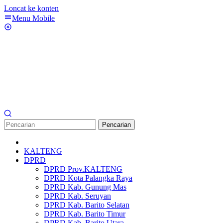
Loncat ke konten
Menu Mobile
Pencarian
KALTENG
DPRD
DPRD Prov.KALTENG
DPRD Kota Palangka Raya
DPRD Kab. Gunung Mas
DPRD Kab. Seruyan
DPRD Kab. Barito Selatan
DPRD Kab. Barito Timur
DPRD Kab. Barito Utara