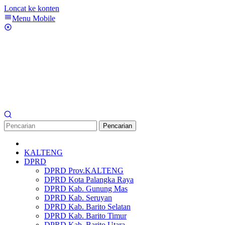
Loncat ke konten
Menu Mobile
Pencarian
KALTENG
DPRD
DPRD Prov.KALTENG
DPRD Kota Palangka Raya
DPRD Kab. Gunung Mas
DPRD Kab. Seruyan
DPRD Kab. Barito Selatan
DPRD Kab. Barito Timur
DPRD Kab. Barito Utara