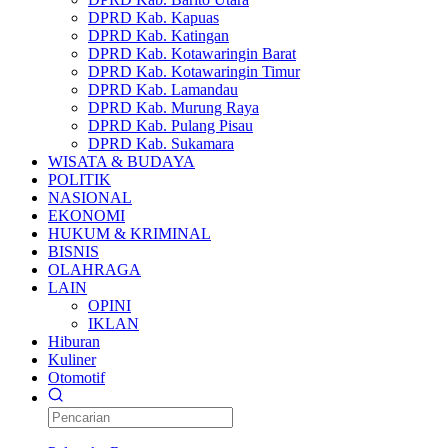
DPRD Kab. Kapuas
DPRD Kab. Katingan
DPRD Kab. Kotawaringin Barat
DPRD Kab. Kotawaringin Timur
DPRD Kab. Lamandau
DPRD Kab. Murung Raya
DPRD Kab. Pulang Pisau
DPRD Kab. Sukamara
WISATA & BUDAYA
POLITIK
NASIONAL
EKONOMI
HUKUM & KRIMINAL
BISNIS
OLAHRAGA
LAIN
OPINI
IKLAN
Hiburan
Kuliner
Otomotif