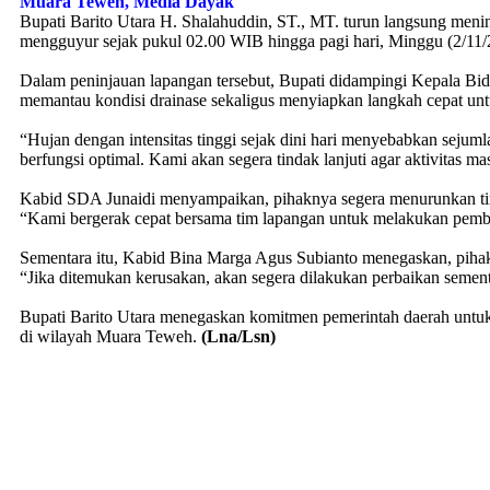
Muara Teweh, Media Dayak
Bupati Barito Utara H. Shalahuddin, ST., MT. turun langsung meni
mengguyur sejak pukul 02.00 WIB hingga pagi hari, Minggu (2/11/
Dalam peninjauan lapangan tersebut, Bupati didampingi Kepala Bi
memantau kondisi drainase sekaligus menyiapkan langkah cepat untuk
“Hujan dengan intensitas tinggi sejak dini hari menyebabkan sejuml
berfungsi optimal. Kami akan segera tindak lanjuti agar aktivitas mas
Kabid SDA Junaidi menyampaikan, pihaknya segera menurunkan tim 
“Kami bergerak cepat bersama tim lapangan untuk melakukan pembers
Sementara itu, Kabid Bina Marga Agus Subianto menegaskan, piha
“Jika ditemukan kerusakan, akan segera dilakukan perbaikan sement
Bupati Barito Utara menegaskan komitmen pemerintah daerah untuk 
di wilayah Muara Teweh.
(Lna/Lsn)