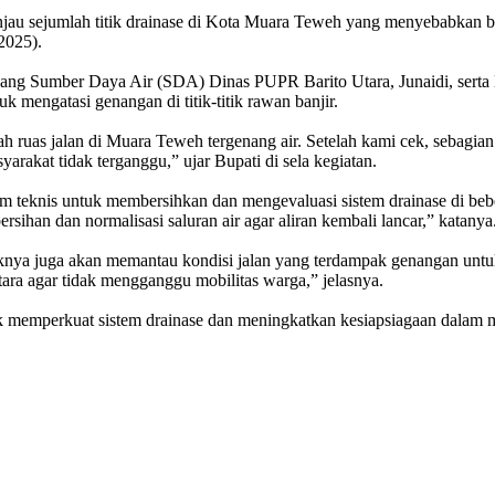
njau sejumlah titik drainase di Kota Muara Teweh yang menyebabkan be
2025).
dang Sumber Daya Air (SDA) Dinas PUPR Barito Utara, Junaidi, serta
 mengatasi genangan di titik-titik rawan banjir.
ah ruas jalan di Muara Teweh tergenang air. Setelah kami cek, sebagia
yarakat tidak terganggu,” ujar Bupati di sela kegiatan.
teknis untuk membersihkan dan mengevaluasi sistem drainase di bebe
ihan dan normalisasi saluran air agar aliran kembali lancar,” katanya
knya juga akan memantau kondisi jalan yang terdampak genangan unt
ara agar tidak mengganggu mobilitas warga,” jelasnya.
memperkuat sistem drainase dan meningkatkan kesiapsiagaan dalam me