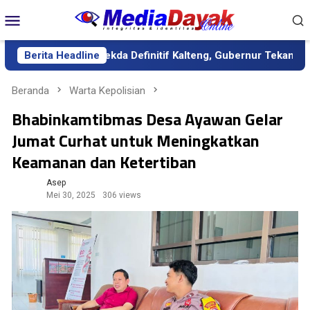
Loncat
Menu
ke
Mobile
konten
ik sebagai Sekda Definitif Kalteng, Gubernur Tekankan Kerja Ker
Berita Headline
Beranda
Warta Kepolisian
Bhabinkamtibmas Desa Ayawan Gelar
Jumat Curhat untuk Meningkatkan
Keamanan dan Ketertiban
Asep
Mei 30, 2025
306 views