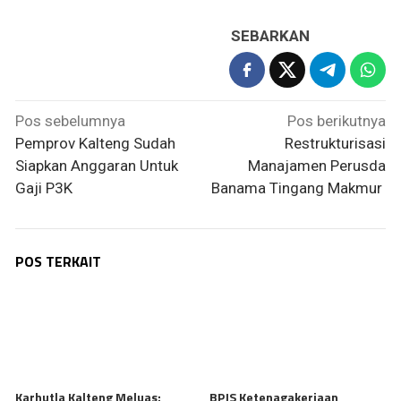
SEBARKAN
Navigasi
Pos sebelumnya
Pos berikutnya
pos
Pemprov Kalteng Sudah
Restrukturisasi
Siapkan Anggaran Untuk
Manajamen Perusda
Gaji P3K
Banama Tingang Makmur
POS TERKAIT
Karhutla Kalteng Meluas:
BPJS Ketenagakerjaan