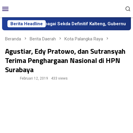
Loncat
Menu
ke
Mobile
konten
mi Dilantik sebagai Sekda Definitif Kalteng, Gubernur Tekankan
Berita Headline
Beranda
Berita Daerah
Kota Palangka Raya
Agustiar, Edy Pratowo, dan Sutransyah
Terima Penghargaan Nasional di HPN
Surabaya
Februari 12, 2019
433 views