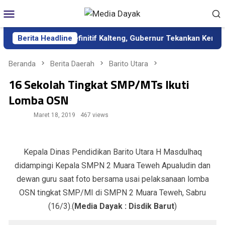
Loncat
Menu
ke
Mobile
konten
 sebagai Sekda Definitif Kalteng, Gubernur Tekankan Kerja Keras
Berita Headline
Beranda
Berita Daerah
Barito Utara
16 Sekolah Tingkat SMP/MTs Ikuti
Lomba OSN
Maret 18, 2019
467 views
Kepala Dinas Pendidikan Barito Utara H Masdulhaq
didampingi Kepala SMPN 2 Muara Teweh Apualudin dan
dewan guru saat foto bersama usai pelaksanaan lomba
OSN tingkat SMP/MI di SMPN 2 Muara Teweh, Sabru
(16/3).(
Media Dayak : Disdik Barut
)