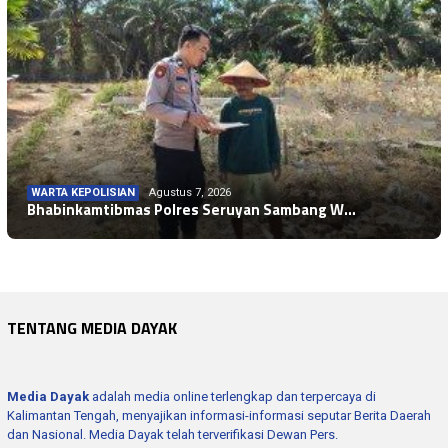
WARTA KEPOLISIAN
Agustus 7, 2026
WARTA KEPOLISIAN
Agustus 7, 2026
Bhabinkamtibmas Polres Seruyan Sambang W…
WARTA KEPOLISIAN
Agustus 7, 2026
Polsek Seruyan Hilir Pasang Spanduk Imba…
Polsubsektor Batu Ampar Bersama TNI Lati…
TENTANG MEDIA DAYAK
Media Dayak
adalah media online terlengkap dan terpercaya di
Kalimantan Tengah, menyajikan informasi-informasi seputar Berita Daerah
dan Nasional. Media Dayak telah terverifikasi Dewan Pers.